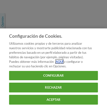
Únete a nosotros
Los más populares
Conoce OCU
Configuración de Cookies.
Más Información
Utilizamos cookies propias y de terceros para analizar
nuestros servicios y mostrarte publicidad relacionada con tus
© 2026 OCU
preferencias basado en un perfil elaborado a partir de tus
Condiciones generales de contratación de OCU
hábitos de navegación (por ejemplo, páginas visitadas).
Política de privacidad
Puedes obtener más información
AQUÍ
y configurar o
rechazar su uso haciendo clic en Opciones.
Uso del nombre y de los signos de OCU
Aviso Legal
Política de cookies
CONFIGURAR
RECHAZAR
ACEPTAR