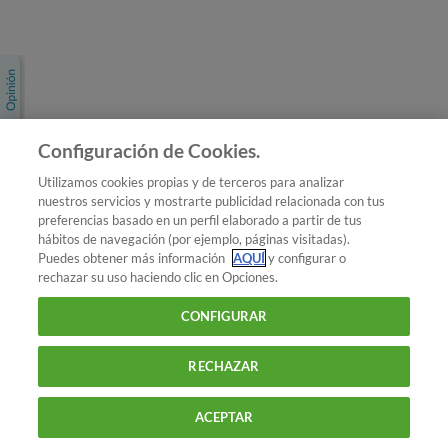
Únete a nosotros
Los más populares
Conoce OCU
Configuración de Cookies.
Más Información
Utilizamos cookies propias y de terceros para analizar
nuestros servicios y mostrarte publicidad relacionada con tus
© 2026 OCU
preferencias basado en un perfil elaborado a partir de tus
Condiciones generales de contratación de OCU
hábitos de navegación (por ejemplo, páginas visitadas).
Política de privacidad
Puedes obtener más información
AQUÍ
y configurar o
rechazar su uso haciendo clic en Opciones.
Uso del nombre y de los signos de OCU
Aviso Legal
Política de cookies
CONFIGURAR
RECHAZAR
ACEPTAR