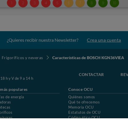
¿Quieres recibir nuestra Newsletter?
Crea una cuenta
Frigoríficos y neveras
Características de BOSCH KGN36VIEA
CONTACTAR
REV
 18 h y V de 9 a 14 h
 más populares
Conoce OCU
fas de energía
Quiénes somos
adoras
Qué te ofrecemos
otecas
Memoria OCU
oríficos
Estatutos de OCU
visores
Código ético OCU
chones
Preguntas frecuentes