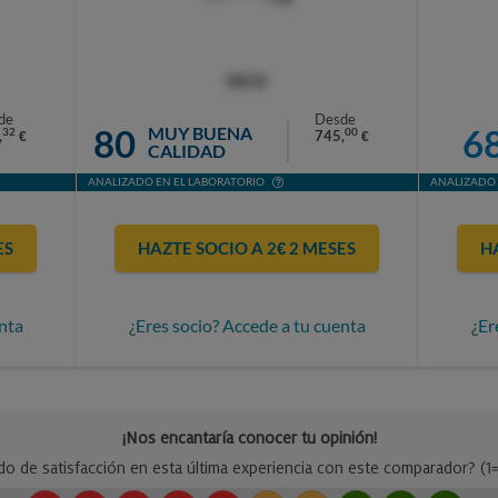
OCU
de
Desde
80
6
MUY BUENA
32
00
,
745,
€
€
CALIDAD
ANALIZADO EN EL LABORATORIO
ANALIZADO 
ES
HAZTE SOCIO A 2€ 2 MESES
H
nta
¿Eres socio? Accede a tu cuenta
¿Er