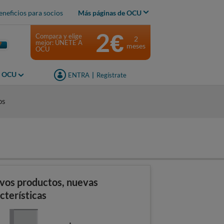
eneficios para socios
Más páginas de OCU
2€
Compara y elige
2
mejor: ÚNETE A
meses
OCU
s OCU
ENTRA
|
Regístrate
os
vos productos, nuevas
cterísticas