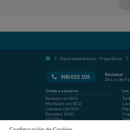
Electrodomésticos : Frigoríficos
Reclama!
900 055 105
De L a J de 9 a
Únete a nosotros
Los
Reclama con OCU
Tari
Movilízate con OCU
Lav
Compara con OCU
Hip
Descubre GUIO
Frig
OCU Plus
Tele
Trabajar en OCU
Col
Configuración de Cookies.