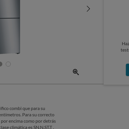
Haz
test
fico combi que para su
entímetros. Para su correcto
 por encima como por detrás
lase climática es SN,N,ST,T .