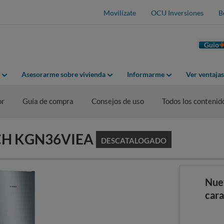
Movilízate
OCU Inversiones
B
Guio
Asesorarme sobre vivienda
Informarme
Ver ventaja
or
Guía de compra
Consejos de uso
Todos los contenid
OSCH KGN36VIEA
DESCATALOGADO
Nue
cara