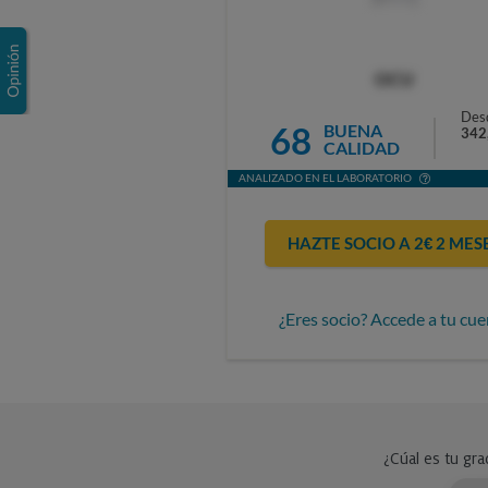
OCU
Des
68
BUENA
342
CALIDAD
ANALIZADO EN EL LABORATORIO
HAZTE SOCIO A 2€ 2 MES
¿Eres socio? Accede a tu cue