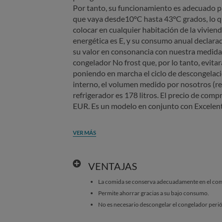
Por tanto, su funcionamiento es adecuado 
que vaya desde10°C hasta 43°C grados, lo qu
colocar en cualquier habitación de la viviend
energética es E, y su consumo anual declar
su valor en consonancia con nuestra medid
congelador No frost que, por lo tanto, evitar
poniendo en marcha el ciclo de descongelac
interno, el volumen medido por nosotros (re
refrigerador es 178 litros. El precio de com
EUR. Es un modelo en conjunto con Excelent
VER MÁS
VENTAJAS
La comida se conserva adecuadamente en el comp
Permite ahorrar gracias a su bajo consumo.
No es necesario descongelar el congelador peri