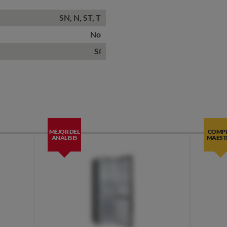
SN, N, ST, T
No
Sí
MEJOR DEL
COMP
ANÁLISIS
MAEST