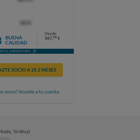
OCU
Desde
8
BUENA
00
367,
€
CALIDAD
EN EL LABORATORIO
AZTE SOCIO A 2€ 2 MESES
es socio? Accede a tu cuenta