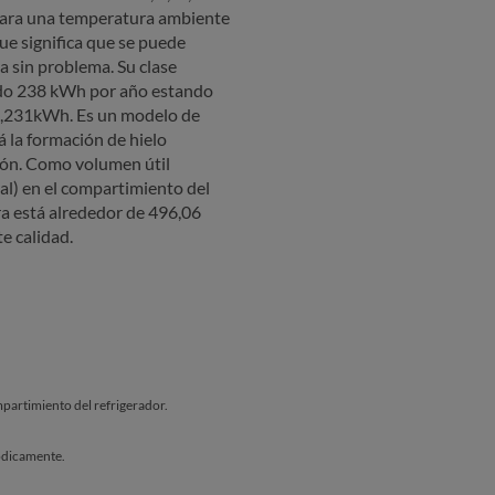
para una temperatura ambiente
e significa que se puede
a sin problema. Su clase
ado 238 kWh por año estando
a,231kWh. Es un modelo de
á la formación de hielo
ión. Como volumen útil
al) en el compartimiento del
pra está alrededor de 496,06
e calidad.
artimiento del refrigerador.
ódicamente.