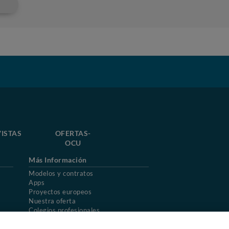
ISTAS
OFERTAS-
OCU
Más Información
Modelos y contratos
Apps
Proyectos europeos
Nuestra oferta
Colegios profesionales
Mapa del sitio