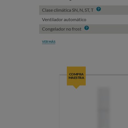
Info
Clase climática SN, N, ST, T
Ventilador automático
Info
Congelador no frost
VER MÁS
COMPRA
MAESTRA