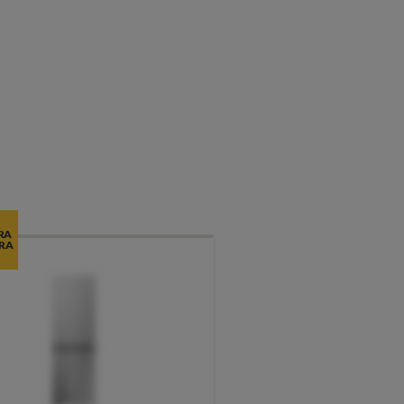
RA
RA