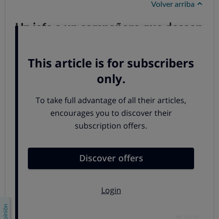
Volver arriba
Un jefe o un compañero que desean
hacer daño
El acoso laboral se manifiesta con la adopción de
medidas y actitudes que buscan causar daño y empujar
al acosado a quitarse de en medio voluntariamente.
Según quién lo practique,
la finalidad puede ser
diferente; por ejemplo, ahorrarse despidos e
indemnizaciones (si el acosador es el dueño de la
empresa) o sacarse de encima a la competencia (si es
un compañero que aspira al puesto del acosado)
.
Por eso, el acoso no es delito de un día, sino que
tiene
lugar de forma sostenida y regular,
ya que se trata de ir
minando la resistencia del trabajador. ¿Cómo?
Es típico hacer una
organización injusta del
trabajo, que ponga al acosado en una situación