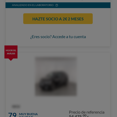
ANALIZADO EN EL LABORATORIO
HAZTE SOCIO A 2€ 2 MESES
¿Eres socio? Accede a tu cuenta
MEJOR DEL
ANÁLISIS
OCU
Precio de referencia
79
MUY BUENA
00
54.475,
€