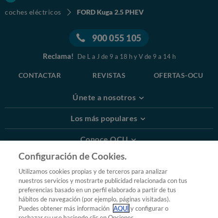
coches eléctricos
FORD Kuga 2.5 PHEV
900 055 105
Reclama!
De L a J de 9 a 18 h y V de 9 a 14 h
CONTACTAR
REVISTAS
OFERTAS-OCU
Únete a nosotros
Los más populares
Conoce OCU
Configuración de Cookies.
Más Información
Utilizamos cookies propias y de terceros para analizar
nuestros servicios y mostrarte publicidad relacionada con tus
© 2026 OCU
preferencias basado en un perfil elaborado a partir de tus
Condiciones generales de contratación de OCU
hábitos de navegación (por ejemplo, páginas visitadas).
Política de privacidad
Puedes obtener más información
AQUÍ
y configurar o
rechazar su uso haciendo clic en Opciones.