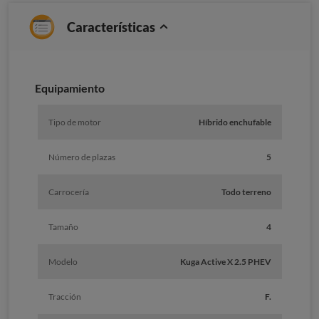
Características
Equipamiento
Tipo de motor
Híbrido enchufable
Número de plazas
5
Carrocería
Todo terreno
Tamaño
4
Modelo
Kuga Active X 2.5 PHEV
Tracción
F.