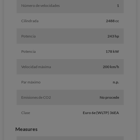
Número de velocidades
1
Cilindrada
2488 cc
Potencia
243 hp
Potencia
178 kW
Velocidad máxima
200 km/h
Par máximo
n.p.
Emisiones de CO2
No procede
Clase
Euro 6e (WLTP) 36EA
Measures