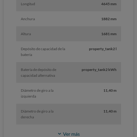
Longitud
4645 mm
Anchura
1882 mm
Altura
1681 mm
Depósito de capacidad de la
property_tank2 l
batería
Batería de depósito de
property_tank2 kWh
capacidad alternativa
Diámetro de giro a la
11,40 m
izquierda
Diámetro de giro a la
11,40 m
derecha
Ver más