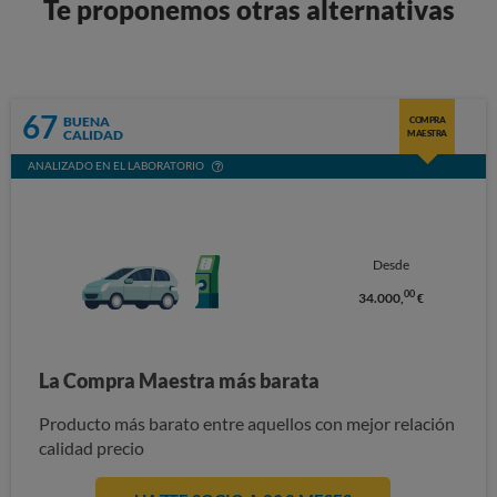
Te proponemos otras alternativas
67
BUENA
COMPRA
CALIDAD
MAESTRA
ANALIZADO EN EL LABORATORIO
Desde
00
34.000,
€
La Compra Maestra más barata
Producto más barato entre aquellos con mejor relación
calidad precio