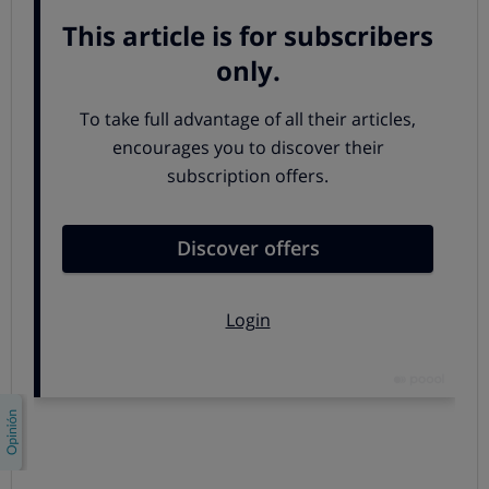
habitual de cafeína
La
cafeína pertenece a un grupo de sustancias
llamadas Xantinas
, y desde el punto de vista
farmacológico produce los siguientes efectos:
Efectos estimulantes del sistema nervioso central,
por lo que disminuye el cansancio y la sensación de
fatiga.
Estimula el músculo cardiaco,
También es vasoconstrictor a nivel cerebral, lo que
explica su uso en episodios de migraña,
Además estimula el músculo esquelético, y la
respiración,
Aumenta la secreción gástrica.
En los medicamentos se recurre a la cafeína por su
función como estimulante (para contrarrestar los
efectos de somnolencia y sedación producidos por los