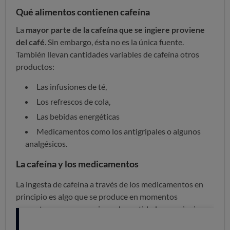
Qué alimentos contienen cafeína
La
mayor parte de la cafeína que se ingiere proviene
del café
. Sin embargo, ésta no es la única fuente.
También llevan cantidades variables de cafeína otros
productos:
Las infusiones de té,
Los refrescos de cola,
Las bebidas energéticas
Medicamentos como los antigripales o algunos
analgésicos.
La cafeína y los medicamentos
La ingesta de cafeína a través de los medicamentos en
principio es algo que se produce en momentos
concretos, pero en ocasiones la cantidad que se ingiere
es considerable, sobre todo si se suma a la ingesta diaria