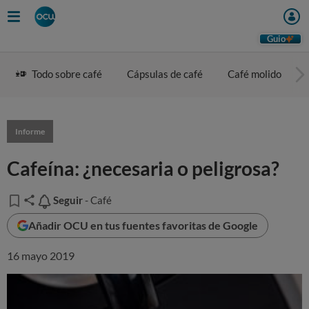
Guio
Todo sobre café
Cápsulas de café
Café molido
Informe
Cafeína: ¿necesaria o peligrosa?
Seguir
Seguir
- Café
Añadir OCU en tus fuentes favoritas de Google
16 mayo 2019