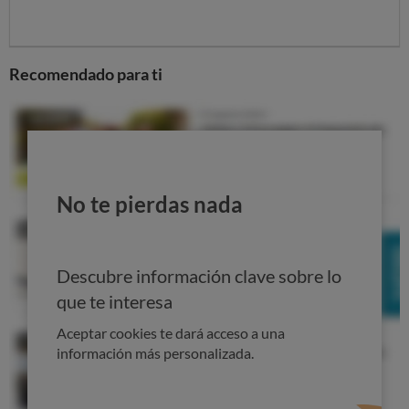
antihistamínicos en los compuestos antigripales y
medicamentos para el mareo), y por su capacidad para
potenciar la absorción de los analgésicos y así aumentar
su eficacia.
Recomendado para ti
No te pierdas nada
Descubre información clave sobre lo
que te interesa
¿Cuánta cafeína se puede tomar?
Aceptar cookies te dará acceso a una
información más personalizada.
Hay notables diferencias de sensibilidad a la cafeína,
mientras que algunas personas presentan gran
tolerancia a esta sustancia, otras son muy sensibles a sus