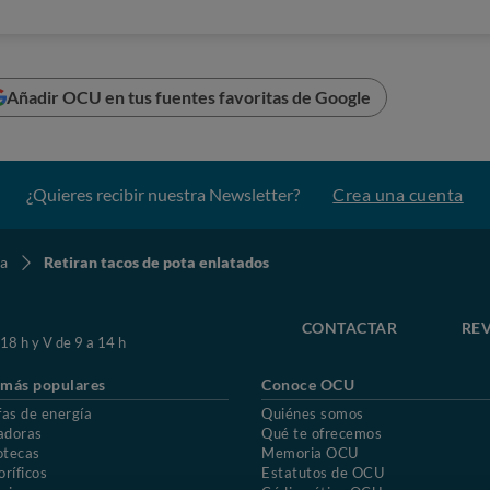
Añadir OCU en tus fuentes favoritas de Google
¿Quieres recibir nuestra Newsletter?
Crea una cuenta
ia
Retiran tacos de pota enlatados
CONTACTAR
REV
 18 h y V de 9 a 14 h
 más populares
Conoce OCU
fas de energía
Quiénes somos
adoras
Qué te ofrecemos
otecas
Memoria OCU
oríficos
Estatutos de OCU