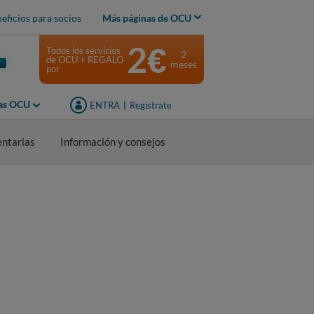
eficios para socios
Más páginas de OCU
2€
Todos los servicios
2
de OCU + REGALO
meses
por
jas OCU
ENTRA
|
Regístrate
entarias
Información y consejos