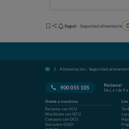
Seguir
Seguir
- Seguridad alimentaria
Alimentación : Seguridad alimentar
Reclama!
900 055 105
De L a J de 9 a
Únete a nosotros
Los
Reclama con OCU
Tari
Movilízate con OCU
Lav
Compara con OCU
Hip
Descubre GUIO
Frig