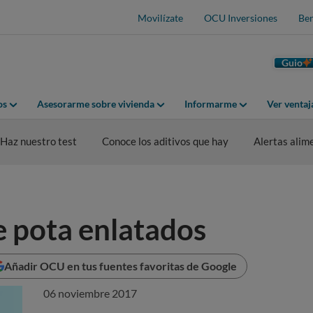
Movilízate
OCU Inversiones
Ben
Guio
os
Asesorarme sobre vivienda
Informarme
Ver venta
Haz nuestro test
Conoce los aditivos que hay
Alertas alim
e pota enlatados
Añadir OCU en tus fuentes favoritas de Google
06 noviembre 2017