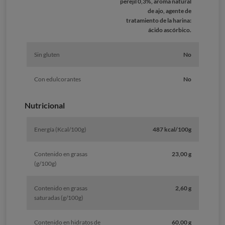
perejil 0,3%, aroma natural
de ajo, agente de
tratamiento de la harina:
ácido ascórbico.
Sin gluten
No
Con edulcorantes
No
Nutricional
Energía (Kcal/100g)
487 kcal/100g
Contenido en grasas
23,00 g
(g/100g)
Contenido en grasas
2,60 g
saturadas (g/100g)
Contenido en hidratos de
60,00 g