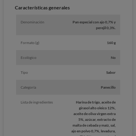
Características generales
Denominación
Pan especial con ajo 0,7% y
perejil 0,3%.
Formato (g)
160 g
Ecológico
No
Tipo
Sabor
Categoría
Panecillo
Lista de ingredientes
Harina de trigo, aceite de
girasol alto oleico 12%,
aceite de oliva virgen extra
5%, azúcar, extracto de
malta de cebada y maíz, sal,
ajo en polvo 0,7%, levadura,