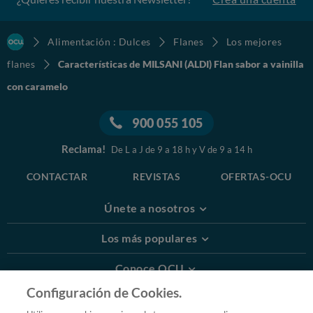
Alimentación : Dulces
Flanes
Los mejores
flanes
Características de MILSANI (ALDI) Flan sabor a vainilla
con caramelo
900 055 105
Reclama!
De L a J de 9 a 18 h y V de 9 a 14 h
CONTACTAR
REVISTAS
OFERTAS-OCU
Únete a nosotros
Los más populares
Conoce OCU
Configuración de Cookies.
Más Información