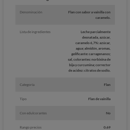
Denominación
Flan con sabor a vainilla con
caramelo.
Lista de ingredientes
Leche parcialmente
desnatada, azúcar,
caramelo 6,7%: azúcar,
agua; almidón, aromas,
gelificante: carragenanos;
sal, colorantes: norbixina de
bija y curcumina; corrector
de acidez: citratos de sodio.
Categoría
Flan
Tipo
Flan de vainilla
Con edulcorantes
No
Rango precios
0.69