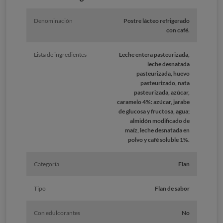
Denominación
Postre lácteo refrigerado
con café.
Lista de ingredientes
Leche entera pasteurizada,
leche desnatada
pasteurizada, huevo
pasteurizado, nata
pasteurizada, azúcar,
caramelo 4%: azúcar, jarabe
de glucosa y fructosa, agua;
almidón modificado de
maíz, leche desnatada en
polvo y café soluble 1%.
Categoría
Flan
Tipo
Flan de sabor
Con edulcorantes
No