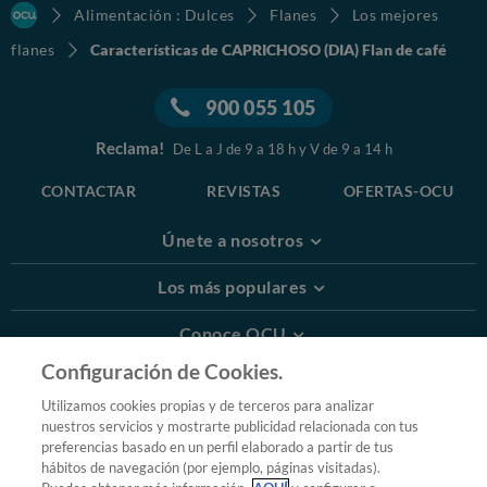
Alimentación : Dulces
Flanes
Los mejores
flanes
Características de CAPRICHOSO (DIA) Flan de café
900 055 105
Reclama!
De L a J de 9 a 18 h y V de 9 a 14 h
CONTACTAR
REVISTAS
OFERTAS-OCU
Únete a nosotros
Los más populares
Conoce OCU
Configuración de Cookies.
Más Información
Utilizamos cookies propias y de terceros para analizar
nuestros servicios y mostrarte publicidad relacionada con tus
© 2026 OCU
preferencias basado en un perfil elaborado a partir de tus
Condiciones generales de contratación de OCU
hábitos de navegación (por ejemplo, páginas visitadas).
Política de privacidad