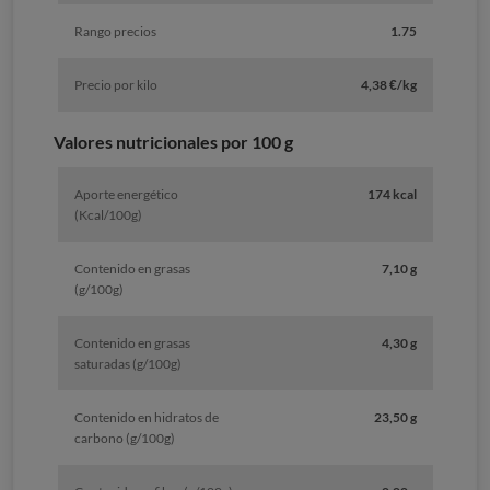
Rango precios
1.75
Precio por kilo
4,38 €/kg
Valores nutricionales por 100 g
Aporte energético
174 kcal
(Kcal/100g)
Contenido en grasas
7,10 g
(g/100g)
Contenido en grasas
4,30 g
saturadas (g/100g)
Contenido en hidratos de
23,50 g
carbono (g/100g)