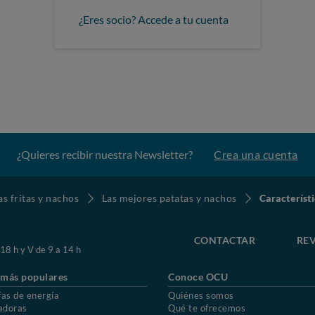
¿Eres socio? Accede a tu cuenta
¿Quieres recibir nuestra Newsletter?
Crea una cuenta
as fritas y nachos
Las mejores patatas y nachos
Característi
CONTACTAR
REV
 18 h y V de 9 a 14 h
 más populares
Conoce OCU
fas de energía
Quiénes somos
adoras
Qué te ofrecemos