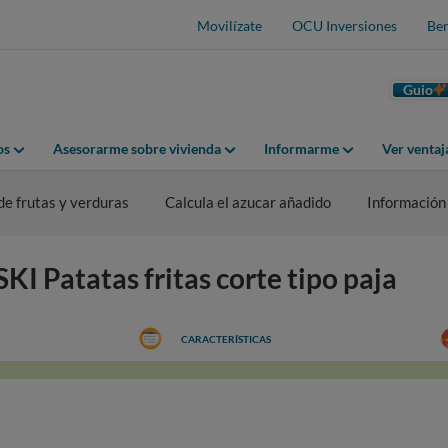
Movilízate
OCU Inversiones
Ben
Guio
os
Asesorarme sobre vivienda
Informarme
Ver venta
de frutas y verduras
Calcula el azucar añadido
Información
KI Patatas fritas corte tipo paja
CARACTERÍSTICAS