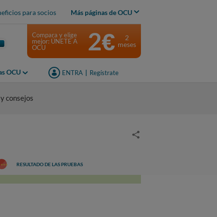
eficios para socios
Más páginas de OCU
2€
Compara y elige
2
mejor: ÚNETE A
meses
OCU
jas OCU
ENTRA
|
Regístrate
 y consejos
RESULTADO DE LAS PRUEBAS