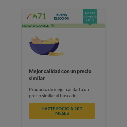
MEJOR
71
BUENA
COMPOSI
ELECCIÓN
CIÓN
ESCALA SALUDABLE
Mejor calidad con un precio
similar
Producto de mejor calidad a un
precio similar al buscado
HAZTE SOCIO A 2€ 2
MESES