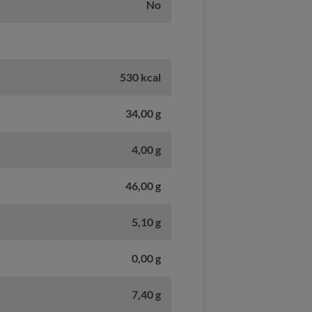
No
530 kcal
34,00 g
4,00 g
46,00 g
5,10 g
0,00 g
7,40 g