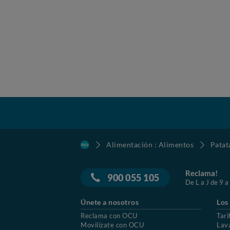
Alimentación : Alimentos
Patat
Reclama!
900 055 105
De L a J de 9 a
Únete a nosotros
Los
Reclama con OCU
Tari
Movilízate con OCU
Lav