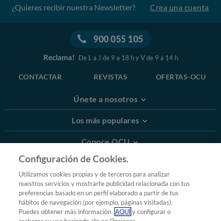
¿Quieres recibir nuestra Newsletter?
Crea una cuenta
900 055 105
Reclama!
De L a J de 9 a 18 h y V de 9 a 14 h
CONTACTAR
REVISTAS
OFERTAS-OCU
Únete a nosotros
Los más populares
Conoce OCU
Configuración de Cookies.
Más Información
Utilizamos cookies propias y de terceros para analizar
nuestros servicios y mostrarte publicidad relacionada con tus
© 2026 OCU
preferencias basado en un perfil elaborado a partir de tus
Condiciones generales de contratación de OCU
hábitos de navegación (por ejemplo, páginas visitadas).
Política de privacidad
Puedes obtener más información
AQUÍ
y configurar o