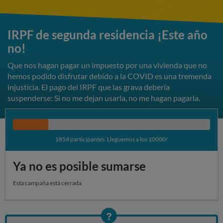
IRPF de segunda residencia ¡Este año
no!
Que nos hagan pagar un impuesto por una vivienda que no
hemos podido disfrutar debido a la COVID es una tremenda
injusticia. El pago del IRPF que las grava debería
suspenderse: Si no me dejan usarla, no me hagan pagarla.
18%
1854 participantes. Lleguemos a los 10000!
Ya no es posible sumarse
Esta campaña está cerrada