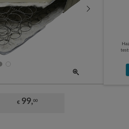
Haz
test
99,
00
€