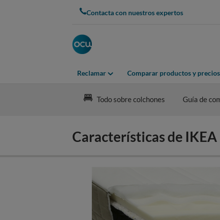
Skip
Contacta con nuestros expertos
to
main
content
Reclamar
Comparar productos y precios
Todo sobre colchones
Guía de co
Características de IK