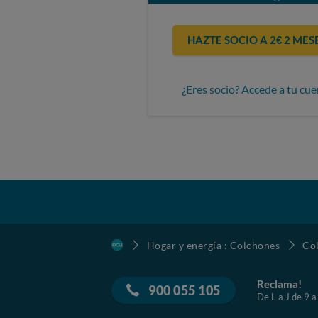
HAZTE SOCIO A 2€ 2 MES
¿Eres socio? Accede a tu cue
Hogar y energía : Colchones
Co
Reclama!
900 055 105
De L a J de 9 a