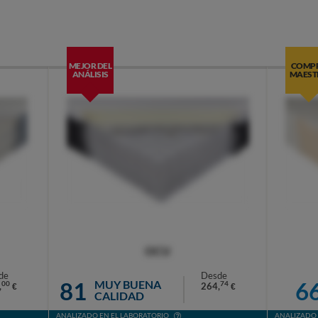
MEJOR DEL
COMP
ANÁLISIS
MAEST
OCU
de
Desde
81
6
MUY BUENA
00
74
,
264,
€
€
CALIDAD
ANALIZADO EN EL LABORATORIO
ANALIZADO 