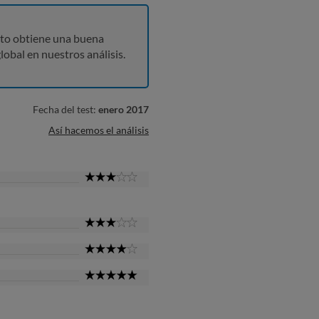
to obtiene una buena
lobal en nuestros análisis.
Fecha del test:
enero 2017
Así hacemos el análisis
3
Star
3
Star
4
Star
5
Star