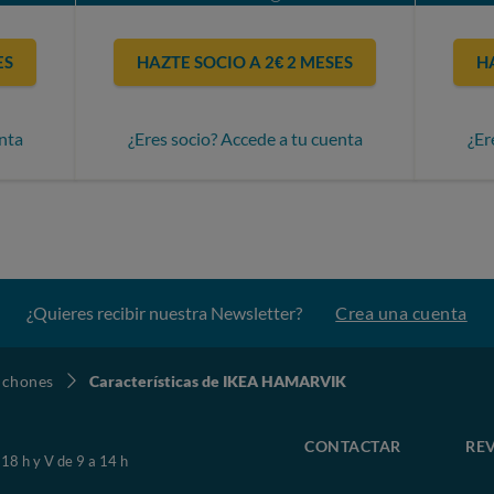
ES
HAZTE SOCIO A 2€ 2 MESES
H
nta
¿Eres socio? Accede a tu cuenta
¿Er
¿Quieres recibir nuestra Newsletter?
Crea una cuenta
lchones
Características de IKEA HAMARVIK
CONTACTAR
REV
 18 h y V de 9 a 14 h