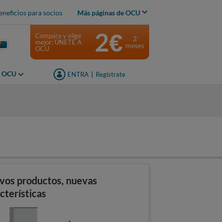
eneficios para socios
Más páginas de OCU
2€
Compara y elige
2
mejor: ÚNETE A
meses
OCU
s OCU
ENTRA
|
Regístrate
vos productos, nuevas
cterísticas