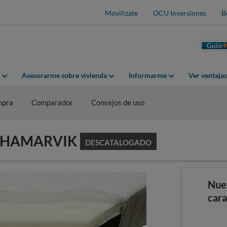
Movilízate
OCU Inversiones
B
Guio
Asesorarme sobre vivienda
Informarme
Ver ventaja
mpra
Comparador
Consejos de uso
EA HAMARVIK
DESCATALOGADO
Nue
cara