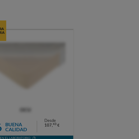
RA
RA
OCU
Desde
6
BUENA
43
107,
€
CALIDAD
EN EL LABORATORIO