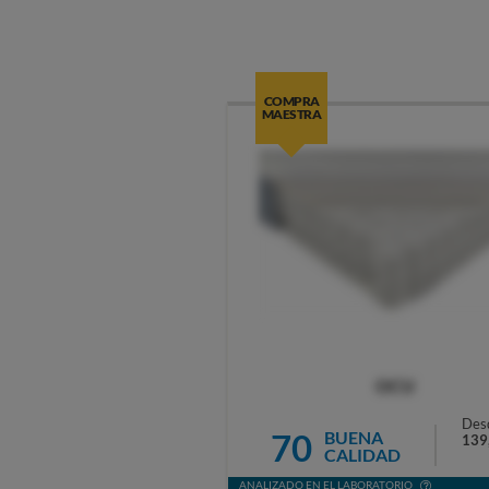
COMPRA
MAESTRA
OCU
Des
70
BUENA
139
CALIDAD
ANALIZADO EN EL LABORATORIO