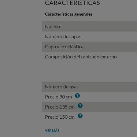
CARACTERÍSTICAS
Características generales
Núcleo
Número de capas
Capa viscoelástica
Composición del tapizado externo
Número de asas
Info
Precio 90 cm
Info
Precio 135 cm
Info
Precio 150 cm
VER MÁS