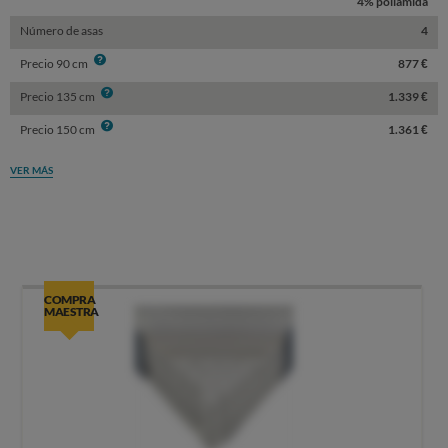
4% poliamida
Número de asas
4
Info
Precio 90 cm
877 €
Info
Precio 135 cm
1.339 €
Info
Precio 150 cm
1.361 €
VER MÁS
COMPRA
MAESTRA