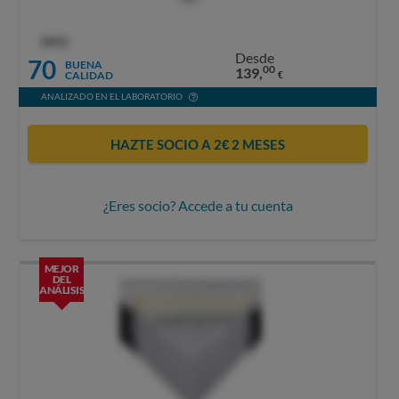
OCU
Desde
70
BUENA
00
139,
CALIDAD
€
ANALIZADO EN EL LABORATORIO
HAZTE SOCIO A 2€ 2 MESES
¿Eres socio? Accede a tu cuenta
MEJOR
DEL
ANÁLISIS