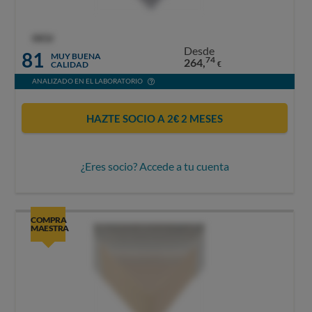
OCU
Desde
81
MUY BUENA
74
264,
CALIDAD
€
ANALIZADO EN EL LABORATORIO
HAZTE SOCIO A 2€ 2 MESES
¿Eres socio? Accede a tu cuenta
COMPRA
MAESTRA