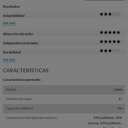
Resultados
3
Adaptabilidad
Sta
VER MÁS
5
Absorción del sudor
Sta
5
Independencia de lados
Sta
3
Durabilidad
Sta
VER MÁS
CARACTERÍSTICAS
Características generales
Núcleo
Látex
Número de capas
17
Capa viscoelástica
No
Composición del tapizado externo
55% poliéster, 26%
viscosa, 15% poliéster.,