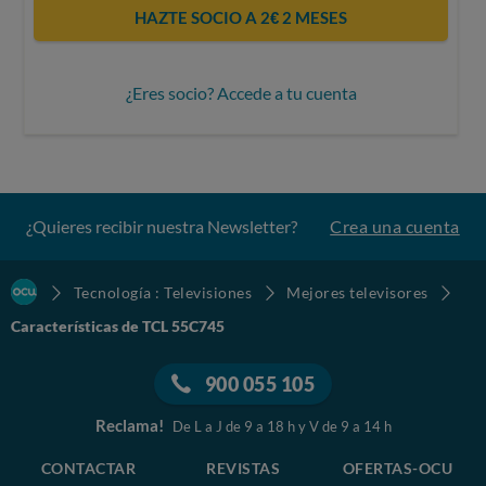
HAZTE SOCIO A 2€ 2 MESES
¿Eres socio? Accede a tu cuenta
¿Quieres recibir nuestra Newsletter?
Crea una cuenta
Tecnología : Televisiones
Mejores televisores
Características de TCL 55C745
900 055 105
Reclama!
De L a J de 9 a 18 h y V de 9 a 14 h
CONTACTAR
REVISTAS
OFERTAS-OCU