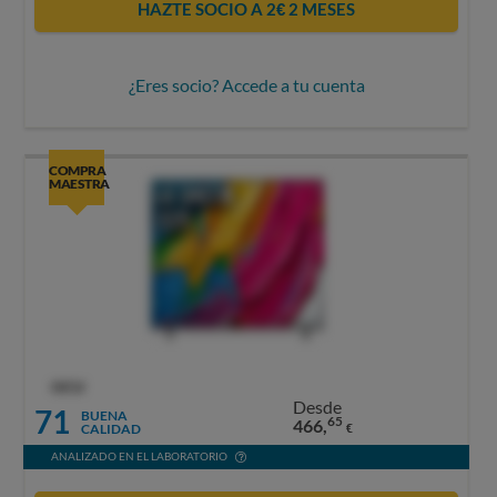
HAZTE SOCIO A 2€ 2 MESES
¿Eres socio? Accede a tu cuenta
COMPRA
MAESTRA
OCU
Desde
71
BUENA
65
466,
CALIDAD
€
ANALIZADO EN EL LABORATORIO