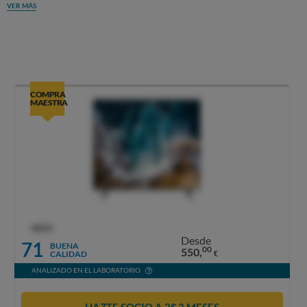
VER MÁS
COMPRA
MAESTRA
OCU
Desde
71
BUENA
00
550,
CALIDAD
€
ANALIZADO EN EL LABORATORIO
HAZTE SOCIO A 2€ 2 MESES