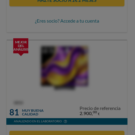
¿Eres socio? Accede a tu cuenta
MEJOR
DEL
ANÁLISIS
OCU
Precio de referencia
81
MUY BUENA
00
2.900,
CALIDAD
€
ANALIZADO EN EL LABORATORIO