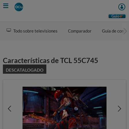
Skip
to
main
Guio
content
Todo sobre televisiones
Comparador
Guía de comp
Características de TCL 55C745
DESCATALOGADO