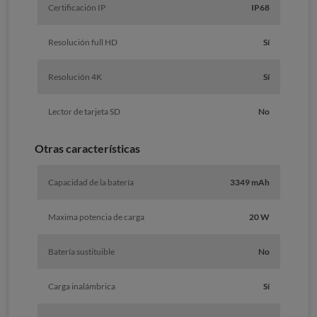
Certificación IP
IP68
Resolución full HD
Sí
Resolución 4K
Sí
Lector de tarjeta SD
No
Otras características
Capacidad de la batería
3349 mAh
Maxima potencia de carga
20 W
Batería sustituible
No
Carga inalámbrica
Sí