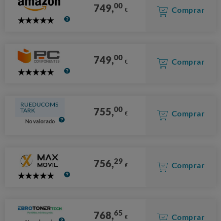
00
749,
Comprar
€
5
Stars
00
749,
Comprar
€
5
Stars
RUEDUCOMS
00
755,
TARK
Comprar
€
No valorado
29
756,
Comprar
€
5
Stars
65
768,
Comprar
€