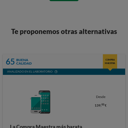
Te proponemos otras alternativas
65
BUENA
COMPRA
CALIDAD
MAESTRA
ANALIZADO EN EL LABORATORIO
Desde
00
139,
€
La Compra Maestra más barata