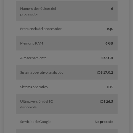
Número de núcleos del
6
procesador
Frecuencia del procesador
n.p.
Memoria RAM
6 GB
Almacenamiento
256 GB
Sistema operativo analizado
iOS 17.0.2
Sistema operativo
IOS
Ùltima versión del SO
iOS 26.5
disponible
Servicios de Google
No procede