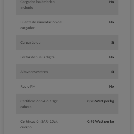
Cargador inalámbrico
No
incluido
Fuente de alimentación del
No
cargador
Carga rápida
Sí
Lector de huella digital
No
Altavoces estéreo
Sí
Radio FM
No
Certificación SAR (10g):
0,98 Watt per kg
cabeza
Certificación SAR (10g):
0,98 Watt per kg
cuerpo