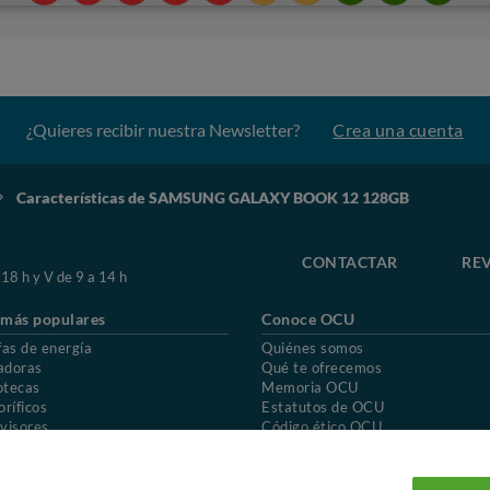
¿Quieres recibir nuestra Newsletter?
Crea una cuenta
Características de SAMSUNG GALAXY BOOK 12 128GB
CONTACTAR
REV
 18 h y V de 9 a 14 h
 más populares
Conoce OCU
fas de energía
Quiénes somos
adoras
Qué te ofrecemos
otecas
Memoria OCU
oríficos
Estatutos de OCU
visores
Código ético OCU
chones
Preguntas frecuentes
ión de OCU
Política de privacidad
Uso del nombre y de los signos de OCU