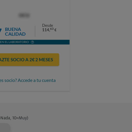
OCU
Desde
7
BUENA
63
114,
€
CALIDAD
EN EL LABORATORIO
AZTE SOCIO A 2€ 2 MESES
es socio? Accede a tu cuenta