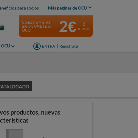
eneficios para socios
Más páginas de OCU
2€
Compara y elige
2
mejor: ÚNETE A
meses
OCU
s OCU
ENTRA
|
Regístrate
CATALOGADO
vos productos, nuevas
cterísticas