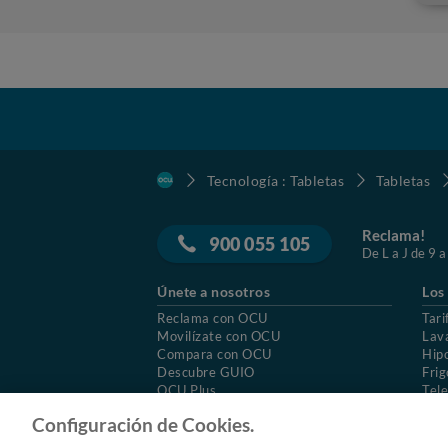
Tecnología : Tabletas
Tabletas
Reclama!
900 055 105
De L a J de 9 a
Únete a nosotros
Los
Reclama con OCU
Tari
Movilízate con OCU
Lav
Compara con OCU
Hip
Descubre GUIO
Frig
OCU Plus
Tele
Trabajar en OCU
Col
Configuración de Cookies.
© 2026 OCU
Condiciones generales de contratac