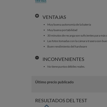
VER MÁS
VENTAJAS
Muy buena autonomía de la batería
Muy buena portabilidad
30 minutos de recarga son suficientes para más 
Las fotos tomadas con la cámara trasera son bu
Buen rendimiento del hardware
INCONVENIENTES
No tiene puntos débiles reales.
Último precio publicado
RESULTADOS DEL TEST