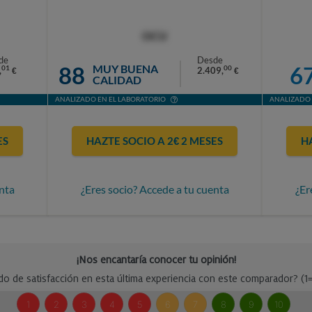
OCU
de
Desde
88
6
MUY BUENA
01
00
,
2.409,
€
€
CALIDAD
ANALIZADO EN EL LABORATORIO
ANALIZADO 
ES
HAZTE SOCIO A 2€ 2 MESES
H
nta
¿Eres socio? Accede a tu cuenta
¿Er