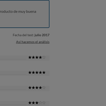
producto de muy buena
Fecha del test:
julio 2017
Así hacemos el análisis
4
Star
5
Star
4
Star
3