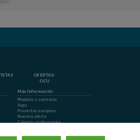
ISTAS
OFERTAS-
OCU
Más Información
Modelos y contratos
Apps
Proyectos europeos
Nuestra oferta
Colegios profesionales
Mapa del sitio