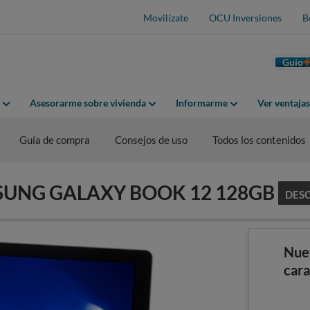
Movilízate
OCU Inversiones
B
Guio
Asesorarme sobre vivienda
Informarme
Ver ventaja
Guía de compra
Consejos de uso
Todos los contenidos
AMSUNG GALAXY BOOK 12 128GB
DES
Nue
cara