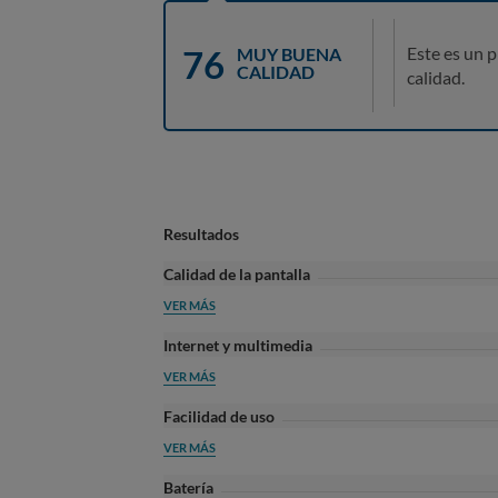
76
Este es un 
MUY BUENA
CALIDAD
calidad.
Resultados
Calidad de la pantalla
VER MÁS
Internet y multimedia
VER MÁS
Facilidad de uso
VER MÁS
Batería