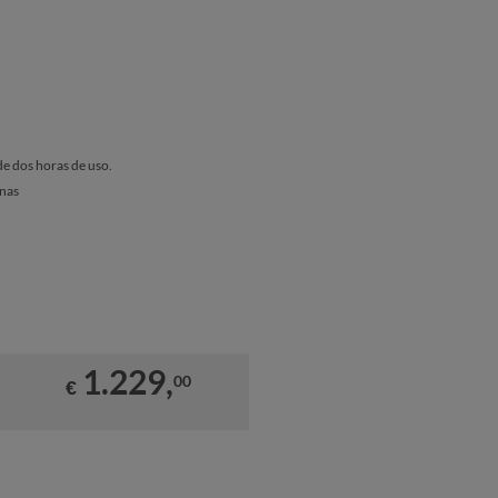
de dos horas de uso.
enas
1.229,
00
€