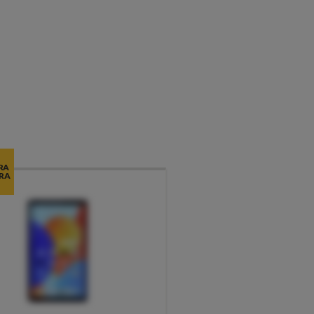
RA
RA