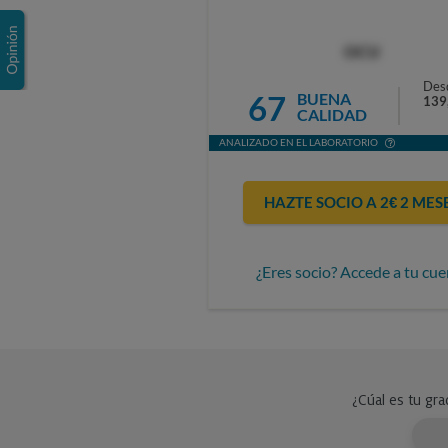
OCU
Des
67
BUENA
139
CALIDAD
ANALIZADO EN EL LABORATORIO
HAZTE SOCIO A 2€ 2 MES
¿Eres socio? Accede a tu cue