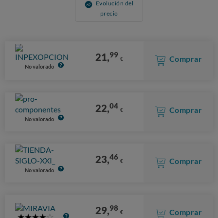
Evolución del
precio
99
21,
Comprar
€
No valorado
04
22,
Comprar
€
No valorado
46
23,
Comprar
€
No valorado
98
29,
Comprar
€