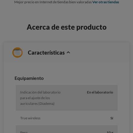
Mejor precio en Internet de tiendas bien valoradas
Ver otras tiendas
Acerca de este producto
Características
Equipamiento
Indicación del laboratorio
En el laboratorio
para el ajuste de los
auriculares (Diadema)
True wireless
Sí
Peso
10 g