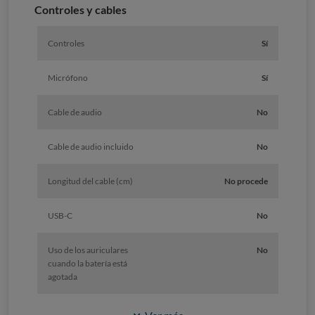
Controles y cables
Controles
Sí
Micrófono
Sí
Cable de audio
No
Cable de audio incluido
No
Longitud del cable (cm)
No procede
USB-C
No
Uso de los auriculares
No
cuando la batería está
agotada