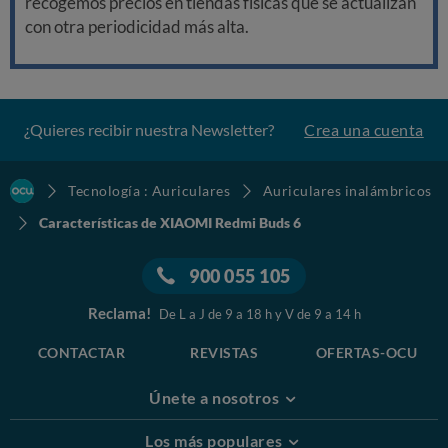
recogemos precios en tiendas físicas que se actualizan
con otra periodicidad más alta.
¿Quieres recibir nuestra Newsletter?
Crea una cuenta
Tecnología : Auriculares
Auriculares inalámbricos
Características de XIAOMI Redmi Buds 6
900 055 105
Reclama!
De L a J de 9 a 18 h y V de 9 a 14 h
CONTACTAR
REVISTAS
OFERTAS-OCU
Únete a nosotros
Los más populares