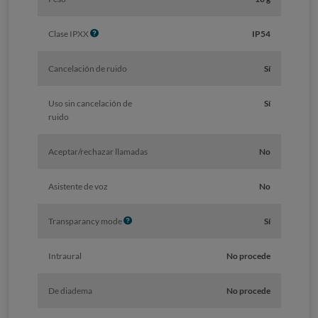
I
Clase IPXX
IP54
n
f
Cancelación de ruido
Sí
o
Uso sin cancelación de
Sí
ruido
Aceptar/rechazar llamadas
No
Asistente de voz
No
I
Transparancy mode
Sí
n
f
Intraural
No procede
o
De diadema
No procede