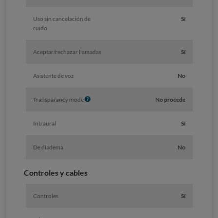
Uso sin cancelación de
Sí
ruido
Aceptar/rechazar llamadas
Sí
Asistente de voz
No
I
Transparancy mode
No procede
n
f
Intraural
Sí
o
De diadema
No
Controles y cables
Controles
Sí