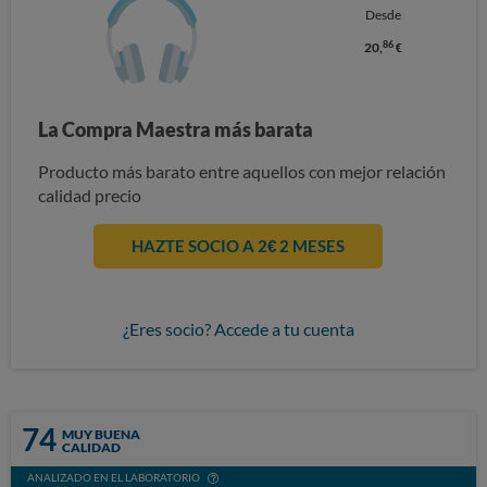
Desde
86
20,
€
La Compra Maestra más barata
Producto más barato entre aquellos con mejor relación
calidad precio
HAZTE SOCIO A 2€ 2 MESES
¿Eres socio? Accede a tu cuenta
74
MUY BUENA
CALIDAD
ANALIZADO EN EL LABORATORIO