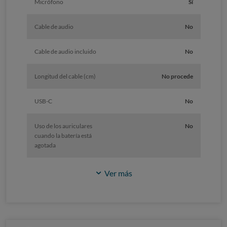
Micrófono
Sí
Cable de audio
No
Cable de audio incluido
No
Longitud del cable (cm)
No procede
USB-C
No
Uso de los auriculares
No
cuando la batería está
agotada
Ver más