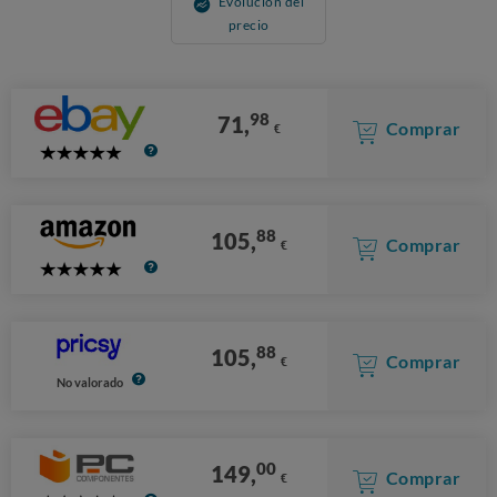
Evolución del
precio
98
71,
Comprar
€
5
Stars
88
105,
Comprar
€
5
Stars
88
105,
Comprar
€
No valorado
00
149,
Comprar
€