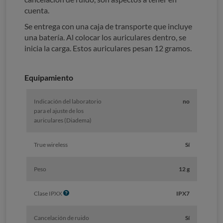
cuenta.
Se entrega con una caja de transporte que incluye
una batería. Al colocar los auriculares dentro, se
inicia la carga. Estos auriculares pesan 12 gramos.
Equipamiento
Indicación del laboratorio
no
para el ajuste de los
auriculares (Diadema)
True wireless
Sí
Peso
12 g
I
Clase IPXX
IPX7
n
f
Cancelación de ruido
Sí
o