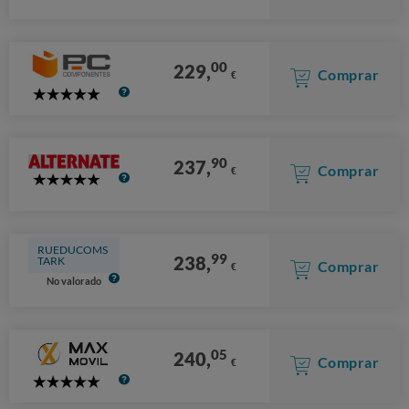
Stars
00
229,
Comprar
€
5
Stars
90
237,
Comprar
€
5
Stars
RUEDUCOMS
99
238,
TARK
Comprar
€
No valorado
05
240,
Comprar
€
5
Stars