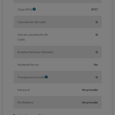
I
Clase IPXX
IP57
n
f
Cancelación de ruido
Sí
o
Uso sin cancelación de
Sí
ruido
Aceptar/rechazar llamadas
Sí
Asistente de voz
No
I
Transparancy mode
Sí
n
f
Intraural
No procede
o
De diadema
No procede