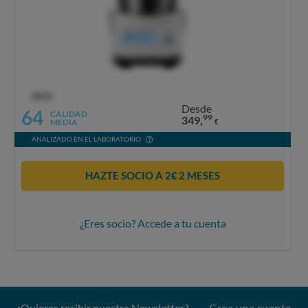
OCU
Desde
64
CALIDAD
99
349,
MEDIA
€
ANALIZADO EN EL LABORATORIO
HAZTE SOCIO A 2€ 2 MESES
¿Eres socio? Accede a tu cuenta
¿Quieres recibir nuestra Newsletter?
Crea una cuenta