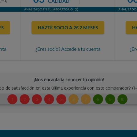
CALIDAD
,
€
ANALIZADO EN EL LABORATORIO
ANALIZADO 
ES
HAZTE SOCIO A 2€ 2 MESES
H
nta
¿Eres socio? Accede a tu cuenta
¿Er