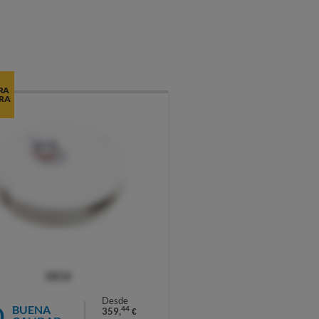
RA
RA
OCU
Desde
0
BUENA
44
359,
€