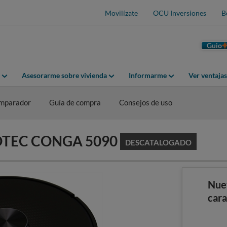
Movilízate
OCU Inversiones
B
Guio
Asesorarme sobre vivienda
Informarme
Ver ventaja
mparador
Guía de compra
Consejos de uso
ECOTEC CONGA 5090
DESCATALOGADO
Nue
cara