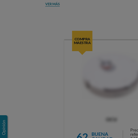
VER MÁS
COMPRA
MAESTRA
OCU
Prec
62
BUENA
refe