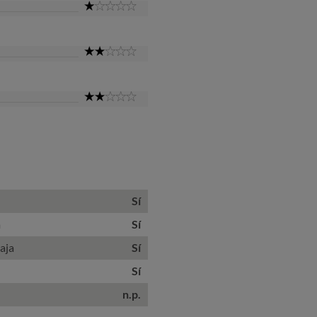
1
Star
2
Star
2
Star
Sí
a
Sí
aja
Sí
Sí
n.p.