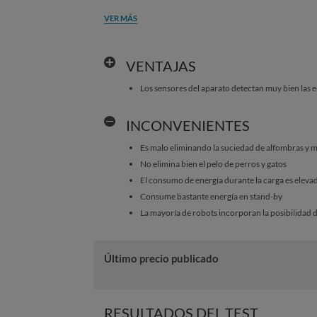
VER MÁS
VENTAJAS
Los sensores del aparato detectan muy bien las e
INCONVENIENTES
Es malo eliminando la suciedad de alfombras y 
No elimina bien el pelo de perros y gatos
El consumo de energía durante la carga es eleva
Consume bastante energía en stand-by
La mayoría de robots incorporan la posibilidad de
Último precio publicado
RESULTADOS DEL TEST