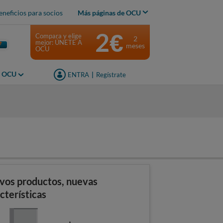
eneficios para socios
Más páginas de OCU
2€
Compara y elige
2
mejor: ÚNETE A
meses
OCU
s OCU
ENTRA
|
Regístrate
vos productos, nuevas
cterísticas