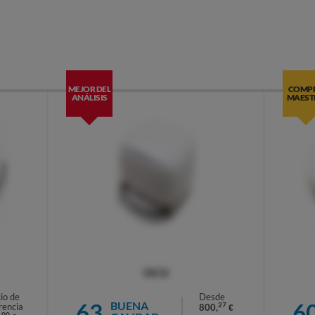
MEJOR DEL
COMP
ANÁLISIS
MAEST
OCU
io de
Desde
63
6
BUENA
27
rencia
800,
€
00