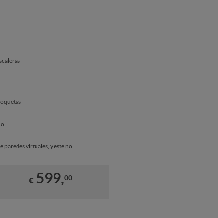
scaleras
moquetas
do
 paredes virtuales, y este no
599,
00
€