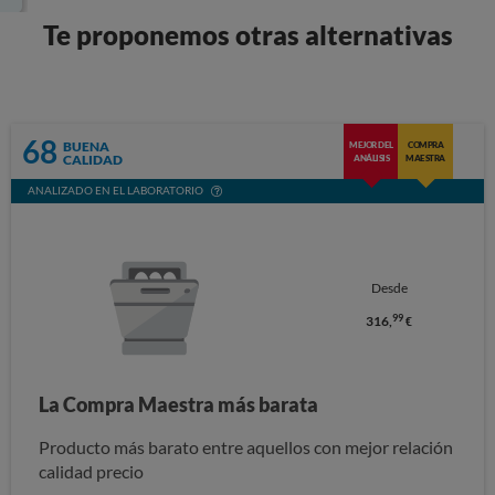
Te proponemos otras alternativas
68
BUENA
MEJOR DEL
COMPRA
CALIDAD
ANÁLISIS
MAESTRA
ANALIZADO EN EL LABORATORIO
Desde
99
316,
€
La Compra Maestra más barata
Producto más barato entre aquellos con mejor relación
calidad precio