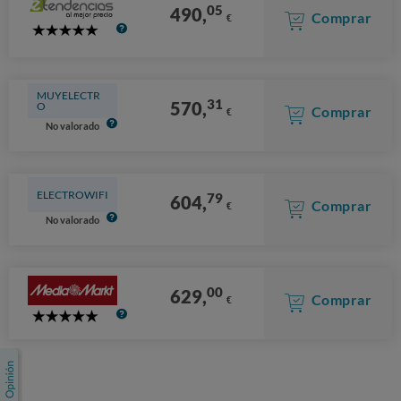
05
490,
Comprar
€
5
Stars
MUYELECTR
31
570,
O
Comprar
€
No valorado
ELECTROWIFI
79
604,
Comprar
€
No valorado
00
629,
Comprar
€
5
Stars