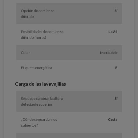
Opción de comienzo
Sí
diferido
Posibilidades de comienzo
1 a 24
diferido (horas)
Color
Inoxidable
Etiqueta energética
E
Carga de las lavavajillas
Se puede cambiar la altura
Sí
del estante superior
¿Dónde se guardan los
Cesta
cubiertos?