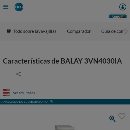
Guio
Todo sobre lavavajillas
Comparador
Guía de compr
Características de BALAY 3VN4030IA
Ver resultados
ANALIZADO EN EL LABORATORIO