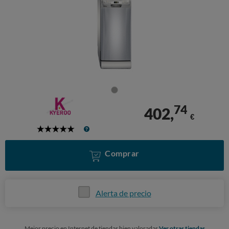
74
402,
€
5
Stars
Comprar
Alerta de precio
Mejor precio en Internet de tiendas bien valoradas
Ver otras tiendas