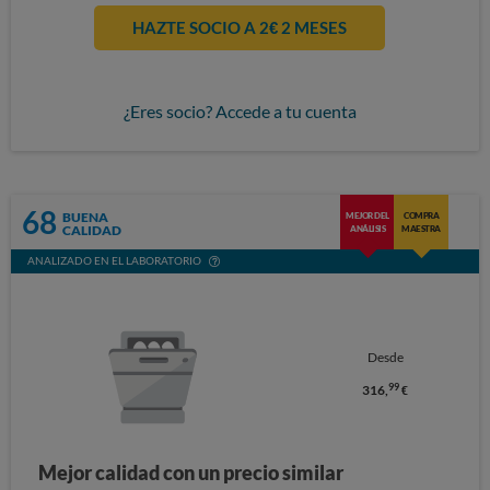
HAZTE SOCIO A 2€ 2 MESES
¿Eres socio? Accede a tu cuenta
68
BUENA
MEJOR DEL
COMPRA
CALIDAD
ANÁLISIS
MAESTRA
ANALIZADO EN EL LABORATORIO
Desde
99
316,
€
Mejor calidad con un precio similar