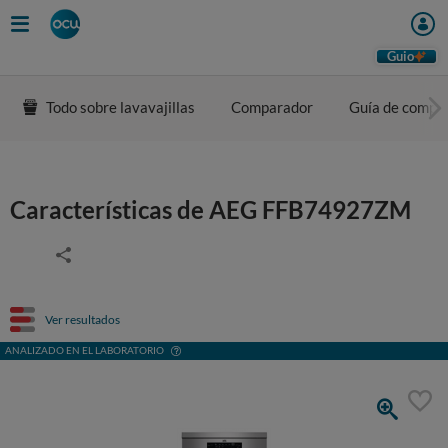
Guio
Todo sobre lavavajillas
Comparador
Guía de compr
Características de AEG FFB74927ZM
Ver resultados
ANALIZADO EN EL LABORATORIO