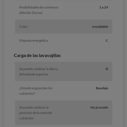
Posibilidades de comienzo
1 a 24
diferido (horas)
Color
Inoxidable
Etiqueta energética
C
Carga de las lavavajillas
Se puede cambiar la altura
Sí
del estante superior
¿Dónde se guardan los
Bandeja
cubiertos?
Se puede cambiar la
No procede
posición de la cesta de
cubiertos