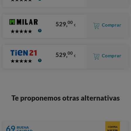
5
Stars
00
529,
Comprar
€
5
Stars
00
529,
Comprar
€
5
Stars
Te proponemos otras alternativas
69
BUENA
COMPRA
CALIDAD
MAESTRA