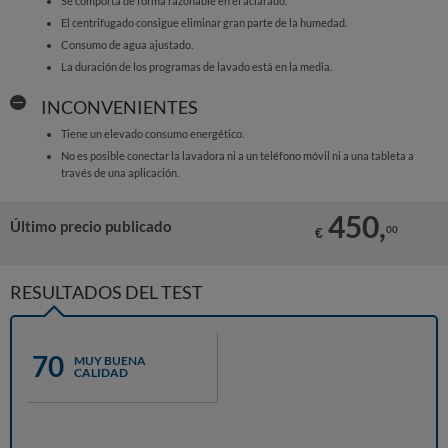
Se comporta de forma razonable en el aclarado.
El centrifugado consigue eliminar gran parte de la humedad.
Consumo de agua ajustado.
La duración de los programas de lavado está en la media.
INCONVENIENTES
Tiene un elevado consumo energético.
No es posible conectar la lavadora ni a un teléfono móvil ni a una tableta a
través de una aplicación.
450,
Último precio publicado
00
€
RESULTADOS DEL TEST
70
MUY BUENA
CALIDAD