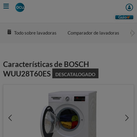
Skip
to
main
Guio
content
Todo sobre lavadoras
Comparador de lavadoras
Com
Características de BOSCH
WUU28T60ES
DESCATALOGADO