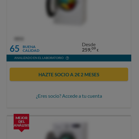
OCU
Desde
65
BUENA
09
259,
CALIDAD
€
ANALIZADO EN EL LABORATORIO
HAZTE SOCIO A 2€ 2 MESES
¿Eres socio? Accede a tu cuenta
MEJOR
DEL
ANÁLISIS