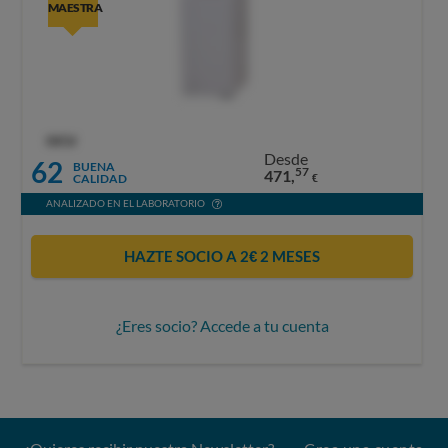
MAESTRA
OCU
Desde
62
BUENA
57
471,
CALIDAD
€
ANALIZADO EN EL LABORATORIO
HAZTE SOCIO A 2€ 2 MESES
¿Eres socio? Accede a tu cuenta