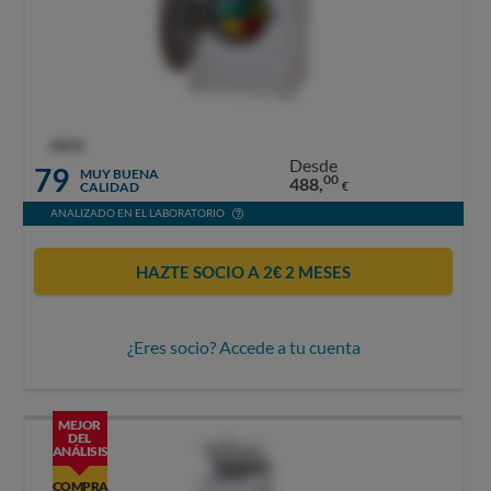
OCU
Desde
79
MUY BUENA
00
488,
CALIDAD
€
ANALIZADO EN EL LABORATORIO
HAZTE SOCIO A 2€ 2 MESES
¿Eres socio? Accede a tu cuenta
MEJOR
DEL
ANÁLISIS
COMPRA