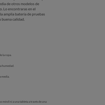
media de otros modelos de
o. Lo encontraras en el
la amplia batería de pruebas
u buena calidad.
e la ropa.
 la humedad.
a media.
o móvil ni a una tableta a través de una