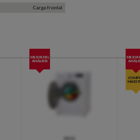
Carga frontal
MEJOR DEL
MEJOR 
ANÁLISIS
ANÁLIS
COMP
MAEST
OCU