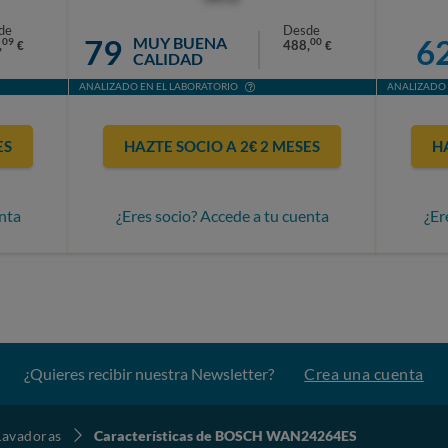
de
Desde
79
6
MUY BUENA
09
00
,
488,
€
€
CALIDAD
ANALIZADO EN EL LABORATORIO
ANALIZADO 
ES
HAZTE SOCIO A 2€ 2 MESES
H
nta
¿Eres socio? Accede a tu cuenta
¿Er
¿Quieres recibir nuestra Newsletter?
Crea una cuenta
Lavadoras
Características de BOSCH WAN24264ES