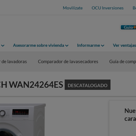
Movilízate
OCU Inversiones
B
Guio
Asesorarme sobre vivienda
Informarme
Ver ventaja
 de lavadoras
Comparador de lavasecadores
Guía de comp
OSCH WAN24264ES
DESCATALOGADO
Nue
cara