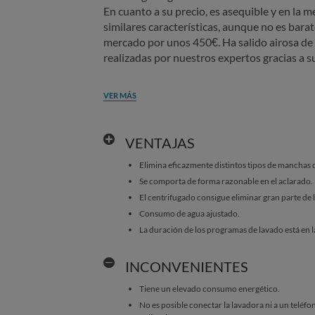
En cuanto a su precio, es asequible y en la 
similares características, aunque no es barat
mercado por unos 450€. Ha salido airosa de 
realizadas por nuestros expertos gracias a s
VER MÁS
VENTAJAS
Elimina eficazmente distintos tipos de manchas d
Se comporta de forma razonable en el aclarado.
El centrifugado consigue eliminar gran parte de
Consumo de agua ajustado.
La duración de los programas de lavado está en l
INCONVENIENTES
Tiene un elevado consumo energético.
No es posible conectar la lavadora ni a un teléfon