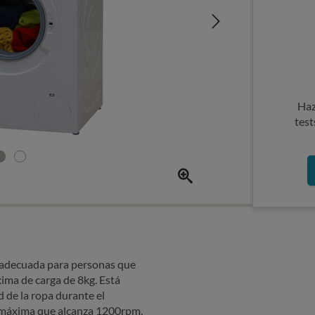
Haz
test
s adecuada para personas que
ima de carga de 8kg. Está
 de la ropa durante el
d máxima que alcanza 1200rpm.