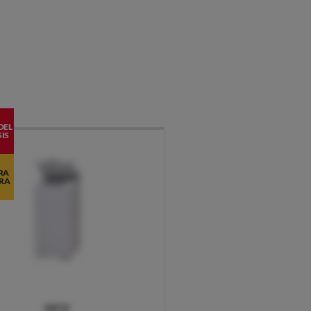
DEL
IS
RA
RA
OCU