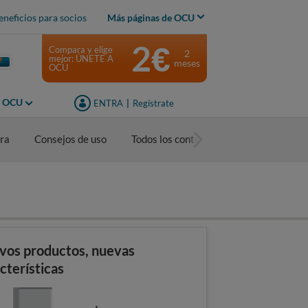
eneficios para socios
Más páginas de OCU
2€
Compara y elige
2
mejor: ÚNETE A
meses
OCU
s OCU
ENTRA
|
Regístrate
ra
Consejos de uso
Todos los contenidos
vos productos, nuevas
cterísticas