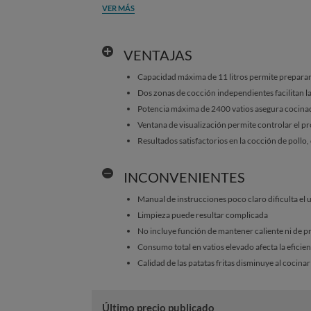
VER MÁS
VENTAJAS
Capacidad máxima de 11 litros permite prepara
Dos zonas de cocción independientes facilitan l
Potencia máxima de 2400 vatios asegura cocinad
Ventana de visualización permite controlar el pro
Resultados satisfactorios en la cocción de pollo
INCONVENIENTES
Manual de instrucciones poco claro dificulta el 
Limpieza puede resultar complicada
No incluye función de mantener caliente ni de 
Consumo total en vatios elevado afecta la eficie
Calidad de las patatas fritas disminuye al cocina
Último precio publicado