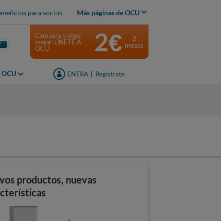
eneficios para socios
Más páginas de OCU
2€
Compara y elige
2
mejor: ÚNETE A
meses
OCU
s OCU
ENTRA
|
Regístrate
vos productos, nuevas
cterísticas