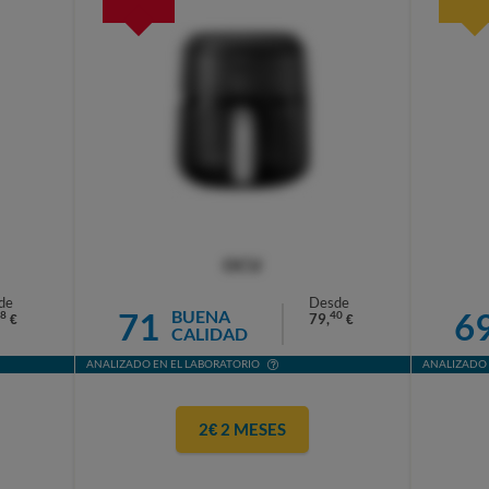
OCU
de
Desde
71
6
BUENA
8
40
79,
€
€
CALIDAD
ANALIZADO EN EL LABORATORIO
ANALIZADO 
2€ 2 MESES