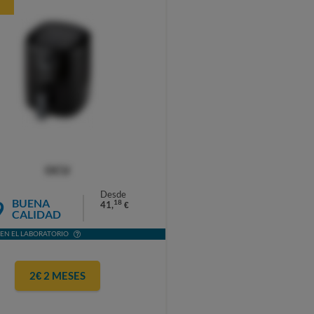
OCU
Desde
9
BUENA
18
41,
€
CALIDAD
EN EL LABORATORIO
2€ 2 MESES