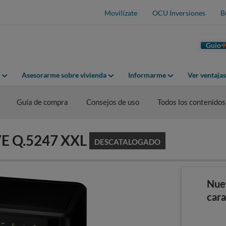
Movilízate
OCU Inversiones
B
Guio
Asesorarme sobre vivienda
Informarme
Ver ventaja
Guía de compra
Consejos de uso
Todos los contenidos
IVE Q.5247 XXL
DESCATALOGADO
Nue
cara