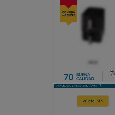
COMPRA
MAESTRA
OCU
Des
70
BUENA
6
81,
CALIDAD
ANALIZADO EN EL LABORATORIO
2€ 2 MESES