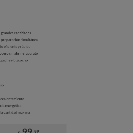
r grandes cantidades
a preparación simultánea
o eficiente y rápido
ceso sin abrir el aparato
, quiche y bizcocho
uso
precalentamiento
ncia energética
r la cantidad máxima
99,
99