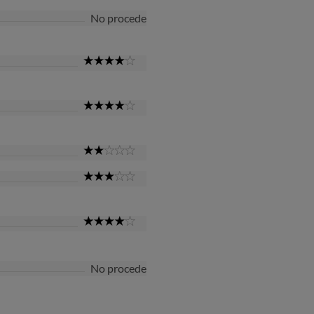
No procede
4
Star
4
Star
2
Star
3
Star
4
Star
No procede