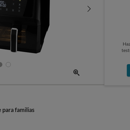
Haz
test
 para familias