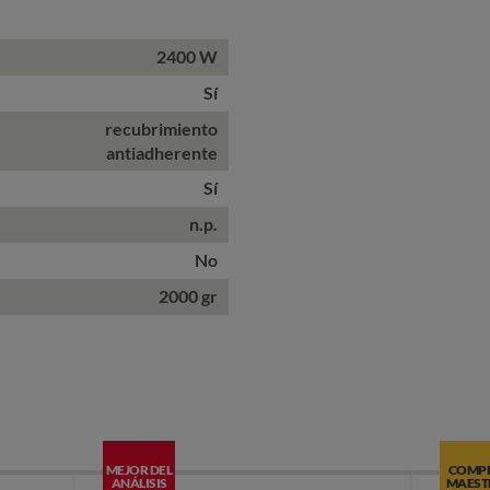
2400 W
Sí
recubrimiento
antiadherente
Sí
n.p.
No
2000 gr
MEJOR DEL
COMP
ANÁLISIS
MAEST