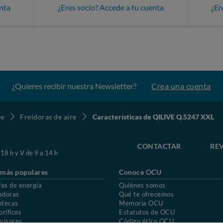
nta
¿Eres socio? Accede a tu cuenta
¿Er
¿Quieres recibir nuestra Newsletter?
Crea una cuenta
re
Freidoras de aire
Características de QILIVE Q.5247 XXL
CONTACTAR
REV
 18 h y V de 9 a 14 h
 más populares
Conoce OCU
fas de energía
Quiénes somos
adoras
Qué te ofrecemos
otecas
Memoria OCU
oríficos
Estatutos de OCU
visores
Código ético OCU