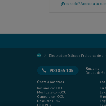
¿Eres socio? Accede a tu cue
Electrodomésticos : Freidoras de ai
Reclama!
900 055 105
De L a J de 9 a
Únete a nosotros
Los
Reclama con OCU
Tari
Movilízate con OCU
Lav
Compara con OCU
Hip
Descubre GUIO
Frig
OCU Plus
Tele