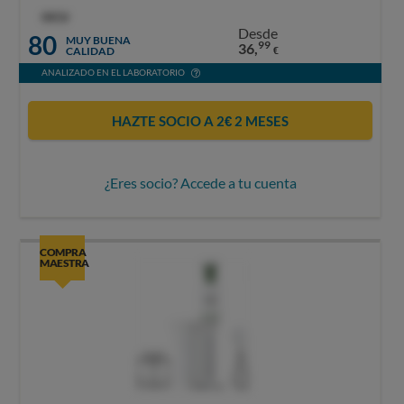
OCU
Desde
80
MUY BUENA
99
36,
CALIDAD
€
ANALIZADO EN EL LABORATORIO
HAZTE SOCIO A 2€ 2 MESES
¿Eres socio? Accede a tu cuenta
COMPRA
MAESTRA