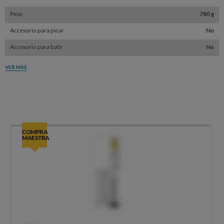
Peso
780 g
Accesorio para picar
No
Accesorio para batir
No
VER MÁS
COMPRA
MAESTRA