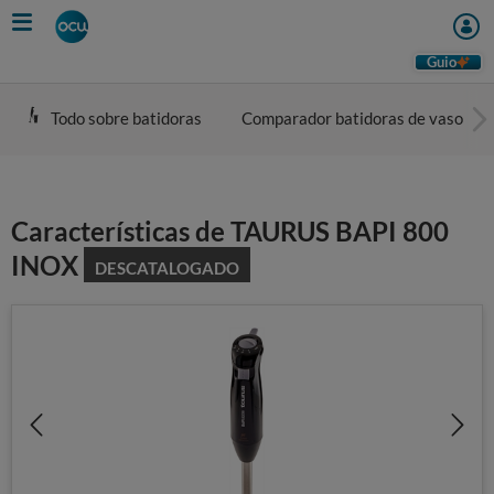
Skip
to
main
Guio
content
Todo sobre batidoras
Comparador batidoras de vaso
Características de TAURUS BAPI 800
INOX
DESCATALOGADO