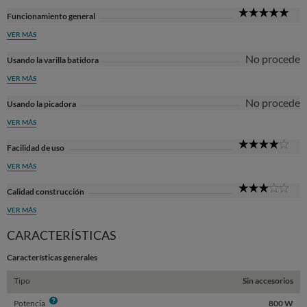
5
Funcionamiento general
Sta
VER MÁS
No procede
Usando la varilla batidora
VER MÁS
No procede
Usando la picadora
VER MÁS
4
Facilidad de uso
Sta
VER MÁS
3
Calidad construcción
Sta
VER MÁS
CARACTERÍSTICAS
Características generales
Tipo
Sin accesorios
Info
Potencia
800 W