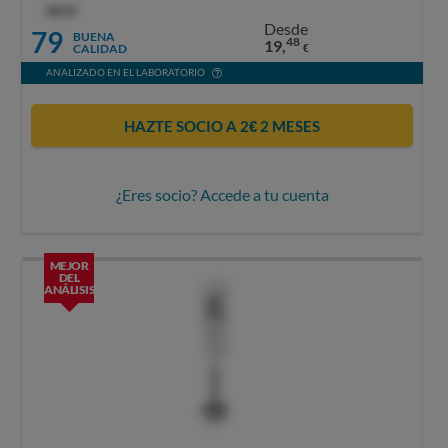
OCU
Desde
79
BUENA
48
19,
CALIDAD
€
ANALIZADO EN EL LABORATORIO
HAZTE SOCIO A 2€ 2 MESES
¿Eres socio? Accede a tu cuenta
MEJOR
DEL
ANÁLISIS