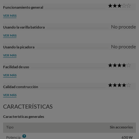
3
Funcionamiento general
Sta
VER MÁS
No procede
Usando la varilla batidora
VER MÁS
No procede
Usando la picadora
VER MÁS
4
Facilidad de uso
Sta
VER MÁS
4
Calidad construcción
Sta
VER MÁS
CARACTERÍSTICAS
Características generales
Tipo
Sin accesorios
Info
Potencia
650 W