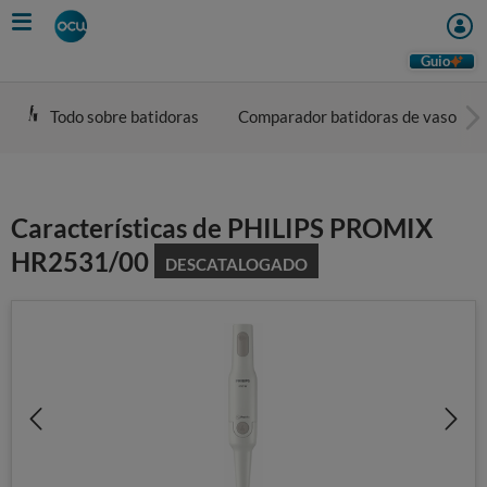
Skip
to
main
Guio
content
Todo sobre batidoras
Comparador batidoras de vaso
Características de PHILIPS PROMIX
HR2531/00
DESCATALOGADO