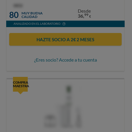
OCU
Desde
80
MUY BUENA
99
36,
CALIDAD
€
ANALIZADO EN EL LABORATORIO
HAZTE SOCIO A 2€ 2 MESES
¿Eres socio? Accede a tu cuenta
COMPRA
MAESTRA