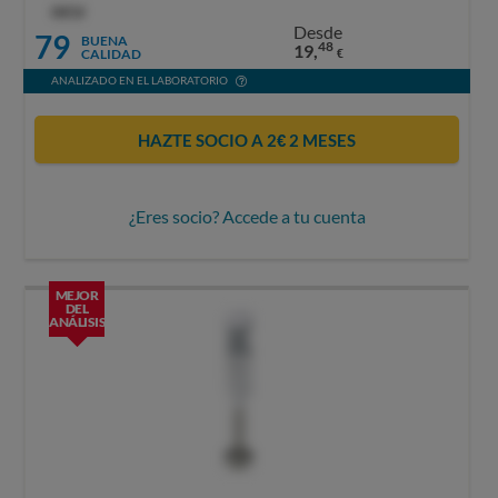
OCU
Desde
79
BUENA
48
19,
CALIDAD
€
ANALIZADO EN EL LABORATORIO
HAZTE SOCIO A 2€ 2 MESES
¿Eres socio? Accede a tu cuenta
MEJOR
DEL
ANÁLISIS