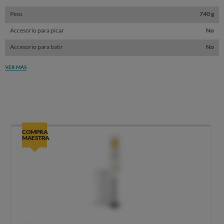
Peso
740 g
Accesorio para picar
No
Accesorio para batir
No
VER MÁS
COMPRA
MAESTRA