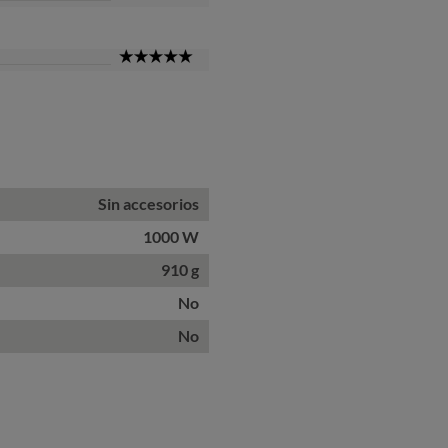
Star
5
Star
Sin accesorios
1000 W
910 g
No
No