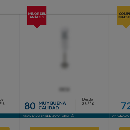
MEJOR DEL
COMP
ANÁLISIS
MAEST
OCU
de
Desde
80
7
MUY BUENA
8
99
36,
€
€
CALIDAD
ANALIZADO EN EL LABORATORIO
ANALIZADO 