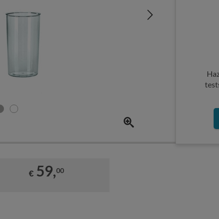
Haz
test
59,
00
€