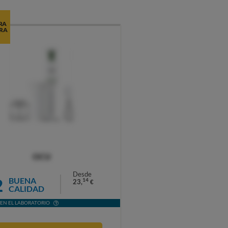
RA
RA
OCU
Desde
2
BUENA
14
23,
€
CALIDAD
EN EL LABORATORIO