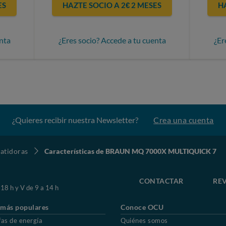
ES
HAZTE SOCIO A 2€ 2 MESES
H
nta
¿Eres socio? Accede a tu cuenta
¿Er
¿Quieres recibir nuestra Newsletter?
Crea una cuenta
atidoras
Características de BRAUN MQ 7000X MULTIQUICK 7
CONTACTAR
REV
 18 h y V de 9 a 14 h
 más populares
Conoce OCU
fas de energía
Quiénes somos