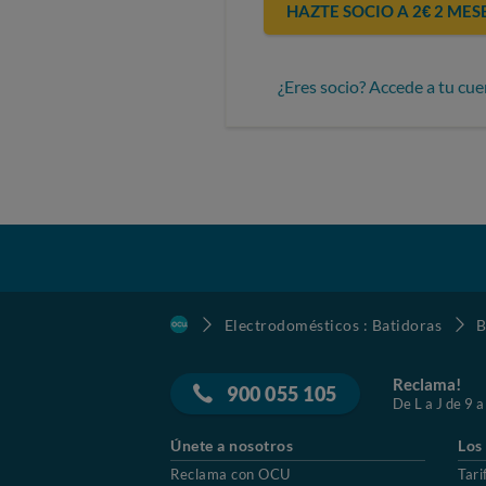
HAZTE SOCIO A 2€ 2 MES
¿Eres socio? Accede a tu cue
Electrodomésticos : Batidoras
B
Reclama!
900 055 105
De L a J de 9 a
Únete a nosotros
Los
Reclama con OCU
Tari