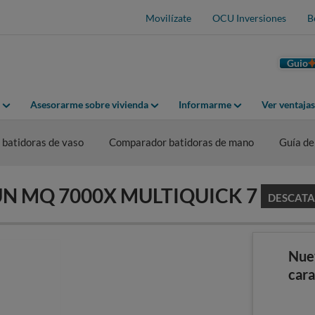
Movilízate
OCU Inversiones
B
Guio
Asesorarme sobre vivienda
Informarme
Ver ventaja
batidoras de vaso
Comparador batidoras de mano
Guía de
RAUN MQ 7000X MULTIQUICK 7
DESCAT
Nue
cara