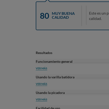
80
Este es un 
MUY BUENA
CALIDAD
calidad.
Resultados
Funcionamiento general
VER MÁS
Usando la varilla batidora
VER MÁS
Usando la picadora
VER MÁS
Facilidad de uso