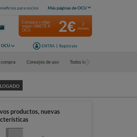
eneficios para socios
Más páginas de OCU
2€
Compara y elige
2
mejor: ÚNETE A
meses
OCU
s OCU
ENTRA
|
Regístrate
 compra
Consejos de uso
Todos los contenidos
ALOGADO
vos productos, nuevas
cterísticas