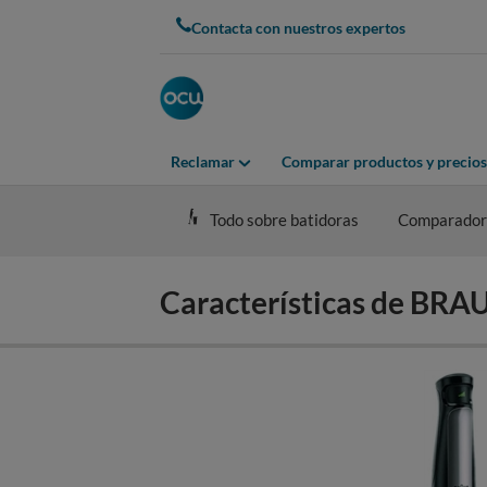
Skip
Contacta con nuestros expertos
to
main
content
Reclamar
Comparar productos y precios
Todo sobre batidoras
Comparador 
Características de B