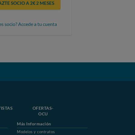
AZTE SOCIO A 2€ 2 MESES
es socio? Accede a tu cuenta
ISTAS
OFERTAS-
OCU
Más Información
Modelos y contratos