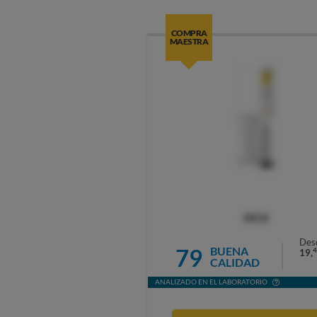
COMPRA
MAESTRA
OCU
Des
79
BUENA
4
19,
CALIDAD
ANALIZADO EN EL LABORATORIO