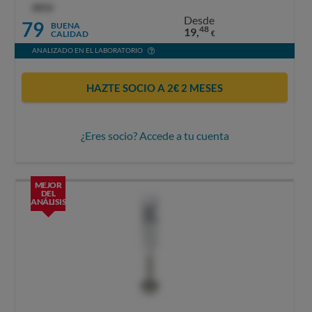
OCU
Desde
79
BUENA
48
19,
CALIDAD
€
ANALIZADO EN EL LABORATORIO
HAZTE SOCIO A 2€ 2 MESES
¿Eres socio? Accede a tu cuenta
MEJOR
DEL
ANÁLISIS