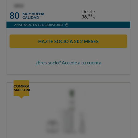
OCU
Desde
80
MUY BUENA
99
36,
CALIDAD
€
ANALIZADO EN EL LABORATORIO
HAZTE SOCIO A 2€ 2 MESES
¿Eres socio? Accede a tu cuenta
COMPRA
MAESTRA