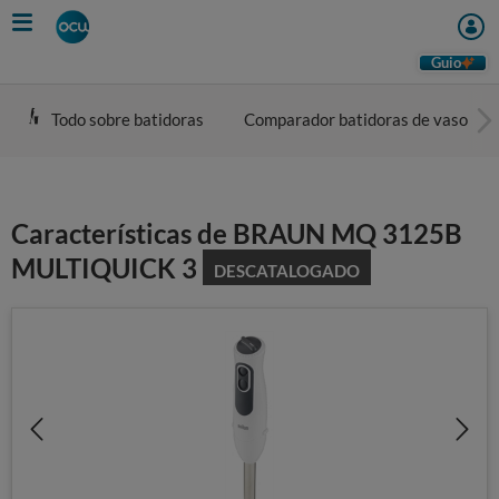
Skip
to
main
Guio
content
Todo sobre batidoras
Comparador batidoras de vaso
Características de BRAUN MQ 3125B
MULTIQUICK 3
DESCATALOGADO