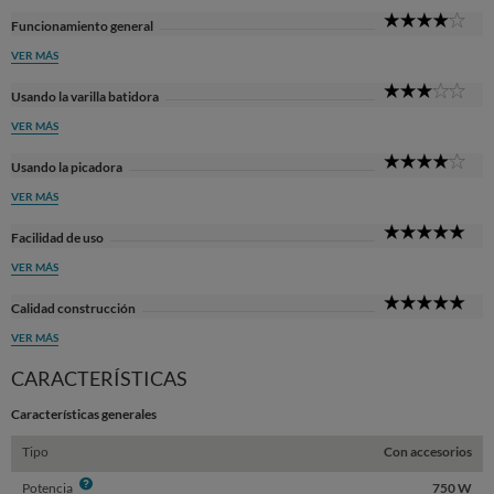
4
Funcionamiento general
Sta
VER MÁS
3
Usando la varilla batidora
Sta
VER MÁS
4
Usando la picadora
Sta
VER MÁS
5
Facilidad de uso
Sta
VER MÁS
5
Calidad construcción
Sta
VER MÁS
CARACTERÍSTICAS
Características generales
Tipo
Con accesorios
Info
Potencia
750 W