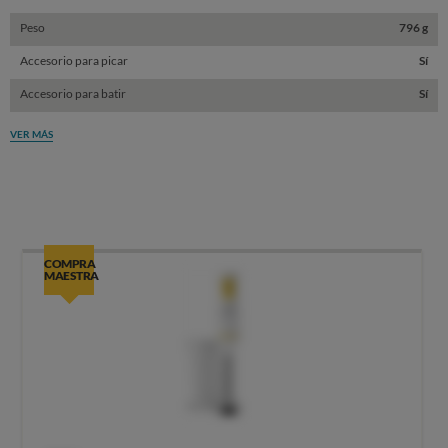
Peso
796 g
Accesorio para picar
Sí
Accesorio para batir
Sí
VER MÁS
COMPRA
MAESTRA