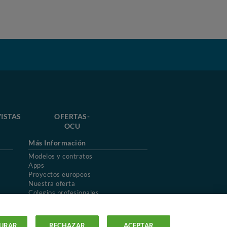
ISTAS
OFERTAS-
OCU
Más Información
Modelos y contratos
Apps
Proyectos europeos
Nuestra oferta
Colegios profesionales
Mapa del sitio
URAR
RECHAZAR
ACEPTAR