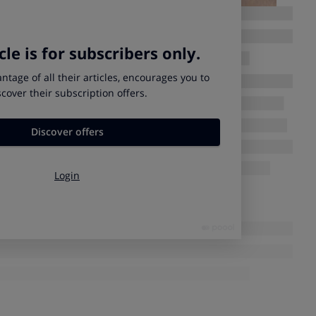
especie están exentas de tributación. Por ello, si puedes
xentas, para conseguir un importante ahorro fiscal. Son las
s de pago
para utilizar en establecimientos de hostelería los
cluso cuando desempeñe su trabajo total o parcialmente a
nte jornadas continuas. El importe máximo exento es de 11
a). Los vales o tarjetas deben ser intransmisibles, estar
nominativa y en ellos debe figurar la empresa emisora.
máximo exento, la exención incluye los gastos por llevar la
ndencia de que los facture el establecimiento de hostelería