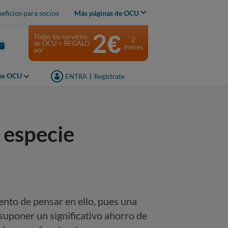
eficios para socios
Más páginas de OCU
2€
Todos los servicios
2
de OCU + REGALO
meses
por
jas OCU
ENTRA
|
Regístrate
 especie
nto de pensar en ello, pues una
suponer un significativo ahorro de