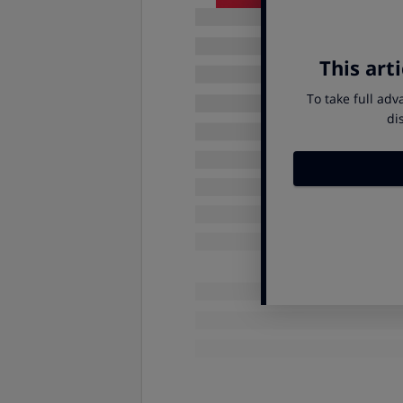
Algunas de estas retribuciones en 
elegir, opta entre las que están e
siguientes:
Vales de comedor o tarjeta
días hábiles del trabajador, in
través del teletrabajo o media
euros al día (el exceso sí tribut
numerados, expedidos de forma 
Siempre que no se sobrepase el 
comida al domicilio, con indepe