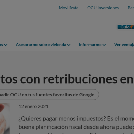
Movilízate
OCU Inversiones
Ben
Guio
os
Asesorarme sobre vivienda
Informarme
Ver venta
os con retribuciones en
adir OCU en tus fuentes favoritas de Google
12 enero 2021
¿Quieres pagar menos impuestos? Es el mome
buena planificación fiscal desde ahora puede 