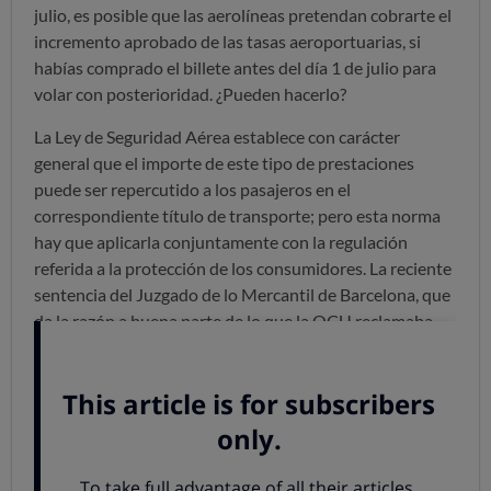
julio, es posible que las aerolíneas pretendan cobrarte el
incremento aprobado de las tasas aeroportuarias, si
habías comprado el billete antes del día 1 de julio para
volar con posterioridad. ¿Pueden hacerlo?
La Ley de Seguridad Aérea establece con carácter
general que el importe de este tipo de prestaciones
puede ser repercutido a los pasajeros en el
correspondiente título de transporte; pero esta norma
hay que aplicarla conjuntamente con la regulación
referida a la protección de los consumidores. La reciente
sentencia del Juzgado de lo Mercantil de Barcelona, que
da la razón a buena parte de lo que la OCU reclamaba
contra Vueling, ha considerado que este tipo de
cláusulas que prevén que puedan cobrase esos
incrementos como nulas por el hecho de no permitir al
usuario resolver el contrato cuando el incremento de la
subida resulte desproporcionado en relación al precio
del vuelo contratado, algo que podría llegar a ocurrir