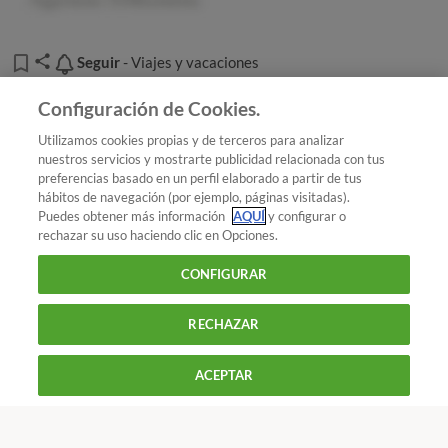
Desde la OCU consideramos que urge una
homologación de la normativa turística: es preciso poner
Seguir
Seguir
- Viajes y vacaciones
fin a este tipo de desigualdad de regulación de un mismo
contrato, por la simple circunstancia de que se contrate
Añadir OCU en tus fuentes favoritas de Google
Configuración de Cookies.
de forma conjunta o independiente de otros servicios
turísticos.
Utilizamos cookies propias y de terceros para analizar
nuestros servicios y mostrarte publicidad relacionada con tus
preferencias basado en un perfil elaborado a partir de tus
¿Quieres recibir nuestra Newsletter?
Crea una cuenta
hábitos de navegación (por ejemplo, páginas visitadas).
Puedes obtener más información
AQUÍ
y configurar o
rechazar su uso haciendo clic en Opciones.
Consumo y familia : Viajes y vacaciones
Tasas
CONFIGURAR
aeroportuarias ¿pueden reclamarlas?
RECHAZAR
900 055 105
Reclama!
De L a J de 9 a 18 h y V de 9 a 14 h
ACEPTAR
CONTACTAR
REVISTAS
OFERTAS-OCU