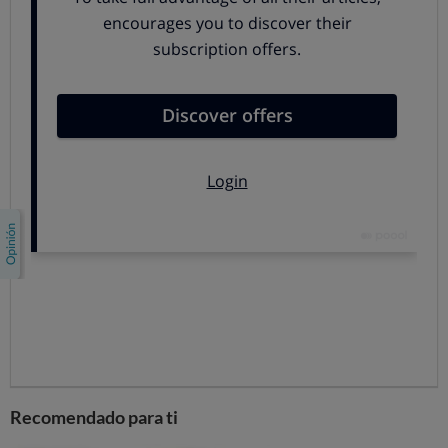
cuando se han comprado billetes low cost.
¿Qué hacer si me exigen el pago de
las tasas?
Si pretenden cobrarte el incremento en las tasas con
carácter retroactivo, en un billete comprado antes de
julio:
Comienza por revisar las condiciones generales
para constatar si tal posibilidad estaba prevista en el
contrato. En el estado actual de las cosas, si es así,
efectivamente pueden exigirte el pago.
Si a pesar de no proceder el cargo, porque no
estaba en el contrato, te lo exigen, como lo
más normal será que continúes interesado en el vuelo,
deberás pagar el incremento, y solicitar
posteriormente el reembolso.
Recomendado para ti
En caso de que se trate de un billete de bajo coste,