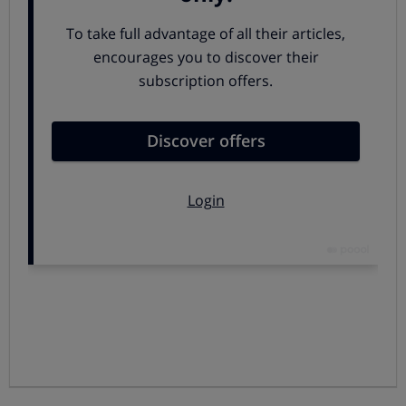
estrepitosamente derrotado. Hay una lista de alimentos
que son consideradas por los expertos como difíciles de
maridar.
Alcachofas, espárragos, habas, son difíciles de
maridar, aportan sabores dulces, amargos, metálicos,
se pueden complementar con vinos de Jerez (Fino o
Manzanilla), o un espumoso blanco seco.
Escabeches, el exceso de acidez se puede
compensar con un espumoso no demasiado seco,
descartados los brut nature.
Pescados ahumados, son pescados habitualmente
grasos y pesados, afortunadamente en los últimos
tiempos el ahumado suele ser ligero lo que ayuda a
maridar con el vino, un Chardonnay sin barrica o un
espumoso blanco, puede ser la solución