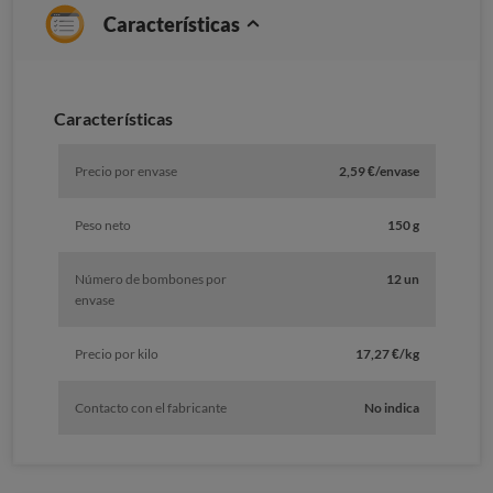
Características
Características
Precio por envase
2,59 €/envase
Peso neto
150 g
Número de bombones por
12 un
envase
Precio por kilo
17,27 €/kg
Contacto con el fabricante
No indica