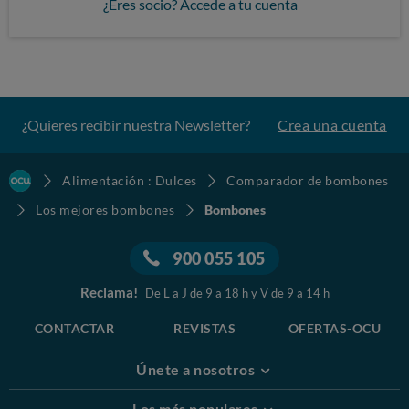
¿Eres socio? Accede a tu cuenta
¿Quieres recibir nuestra Newsletter?
Crea una cuenta
Alimentación : Dulces
Comparador de bombones
Los mejores bombones
Bombones
900 055 105
Reclama!
De L a J de 9 a 18 h y V de 9 a 14 h
CONTACTAR
REVISTAS
OFERTAS-OCU
Únete a nosotros
Los más populares