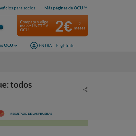
eficios para socios
Más páginas de OCU
2€
Compara y elige
2
mejor: ÚNETE A
meses
OCU
jas OCU
ENTRA
|
Regístrate
ue: todos
RESULTADO DE LAS PRUEBAS