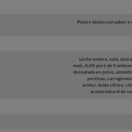
Postre lácteo con sabor a v
Leche entera, nata, azúca
maíz, 0,6% puré de frambues
desnatada en polvo, almidón
pectinas, carragenan
acidez: ácido cítrico, ci
aroma natural de vai