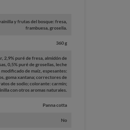
ainilla y frutas del bosque: fresa,
frambuesa, grosella.
360 g
r, 2,9% puré de fresa, almidón de
as, 0,5% puré de grosellas, leche
 modificado de maíz, espesantes:
os, goma xantana; correctores de
tratos de sodio; colorante: carmin;
nilla con otros aromas naturales.
Panna cotta
No