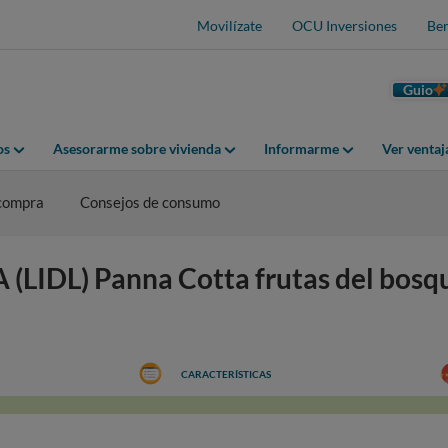
Movilízate
OCU Inversiones
Ben
Guio
os
Asesorarme sobre vivienda
Informarme
Ver venta
 compra
Consejos de consumo
(LIDL) Panna Cotta frutas del bosq
CARACTERÍSTICAS