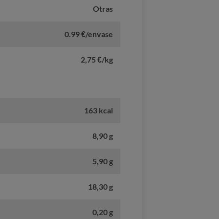
Otras
0.99 €/envase
2,75 €/kg
163 kcal
8,90 g
5,90 g
18,30 g
0,20 g