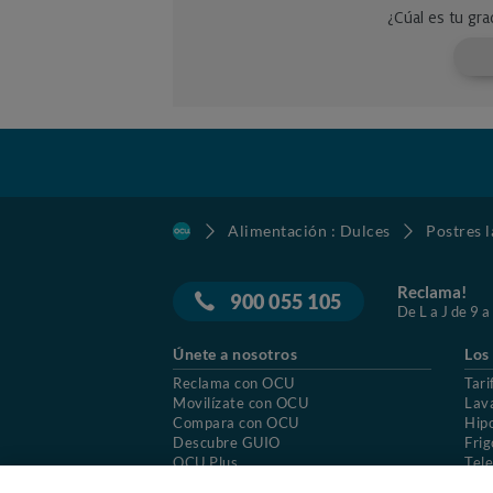
Alimentación : Dulces
Postres l
Reclama!
900 055 105
De L a J de 9 a
Únete a nosotros
Los
Reclama con OCU
Tari
Movilízate con OCU
Lav
Compara con OCU
Hip
Descubre GUIO
Frig
OCU Plus
Tele
Trabajar en OCU
Col