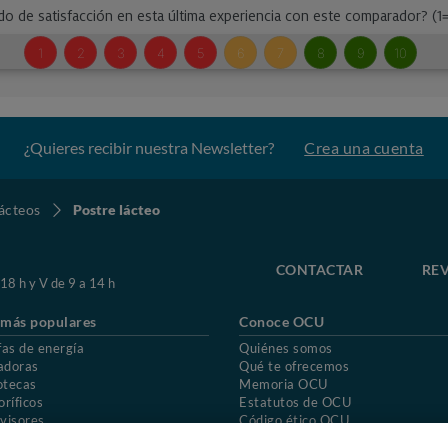
¿Quieres recibir nuestra Newsletter?
Crea una cuenta
ácteos
Postre lácteo
CONTACTAR
REV
 18 h y V de 9 a 14 h
 más populares
Conoce OCU
fas de energía
Quiénes somos
adoras
Qué te ofrecemos
otecas
Memoria OCU
oríficos
Estatutos de OCU
visores
Código ético OCU
chones
Preguntas frecuentes