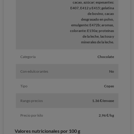
cacao, azúcar; espesantes:
E407, E412 y E415; gelatina
de bovino, cacao
desgrasado en polvo,
emulgente: E472b; aromas,
colorante: E150a; proteínas
de la leche, lactosa y
minerales de la leche.
Categoría
Chocolate
Con edulcorantes
No
Tipo
Copas
Rango precios
1.36 €/envase
Precio por kilo
2,96 €/kg
Valores nutricionales por 100 g