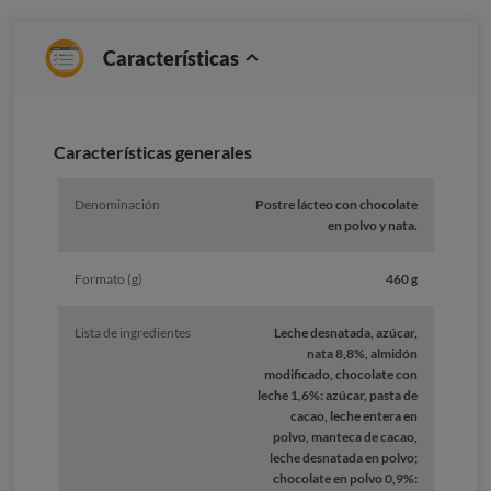
Características
Características generales
Denominación
Postre lácteo con chocolate
en polvo y nata.
Formato (g)
460 g
Lista de ingredientes
Leche desnatada, azúcar,
nata 8,8%, almidón
modificado, chocolate con
leche 1,6%: azúcar, pasta de
cacao, leche entera en
polvo, manteca de cacao,
leche desnatada en polvo;
chocolate en polvo 0,9%: