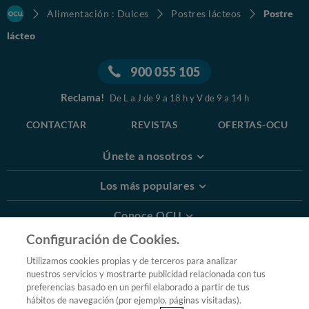
Alimentación : Dulces
Postres lácteos
Postre
lácteo
900 055 105
Reclama!
De L a J de 9 a 18 h y V de 9 a 14 h
CONTACTAR
REVISTAS
OFERTAS-OCU
Únete a nosotros
Los más populares
Conoce OCU
Configuración de Cookies.
Más Información
Utilizamos cookies propias y de terceros para analizar
nuestros servicios y mostrarte publicidad relacionada con tus
© 2026 OCU
preferencias basado en un perfil elaborado a partir de tus
Condiciones generales de contratación de OCU
hábitos de navegación (por ejemplo, páginas visitadas).