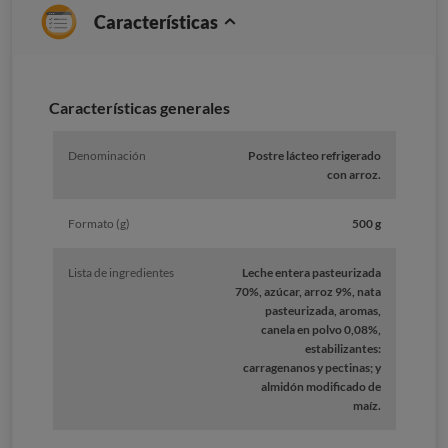
Características
Características generales
Denominación
Postre lácteo refrigerado
con arroz.
Formato (g)
500 g
Lista de ingredientes
Leche entera pasteurizada
70%, azúcar, arroz 9%, nata
pasteurizada, aromas,
canela en polvo 0,08%,
estabilizantes:
carragenanos y pectinas; y
almidón modificado de
maíz.