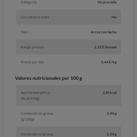
Categoría
No procede
Con edulcorantes
No
Tipo
Arroz con leche
Rango precios
1.22 €/envase
Precio por kilo
2,44 €/kg
Valores nutricionales por 100 g
Aporte energético
130 kcal
(Kcal/100g)
Contenido en grasas
3,90 g
(g/100g)
Contenido en grasas
2,50 g