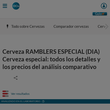
Guio
Todo sobre Cervezas
Comparador cervezas
Cerveza
Cerveza RAMBLERS ESPECIAL (DIA)
Cerveza especial: todos los detalles y
los precios del análisis comparativo
Ver resultados
ANALIZADO EN EL LABORATORIO