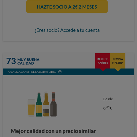
HAZTE SOCIO A 2€ 2 MESES
¿Eres socio? Accede a tu cuenta
73
MUY BUENA
MEJOR DEL
COMPRA
CALIDAD
ANÁLISIS
MAESTRA
ANALIZADO EN EL LABORATORIO
Desde
34
0,
€
Mejor calidad con un precio similar