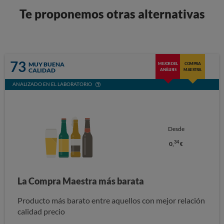
Te proponemos otras alternativas
73
MUY BUENA
MEJOR DEL
COMPRA
CALIDAD
ANÁLISIS
MAESTRA
ANALIZADO EN EL LABORATORIO
Desde
34
0,
€
La Compra Maestra más barata
Producto más barato entre aquellos con mejor relación
calidad precio