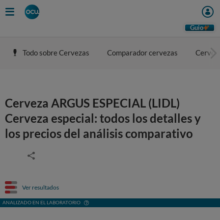
Guio
Todo sobre Cervezas
Comparador cervezas
Cerveza
Cerveza ARGUS ESPECIAL (LIDL)
Cerveza especial: todos los detalles y
los precios del análisis comparativo
Ver resultados
ANALIZADO EN EL LABORATORIO