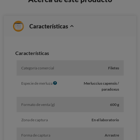
Características
Caracterí­sticas
Categoría comercial
Filetes
I
Especie de merluza
Merluccius capensis /
n
paradoxus
f
o
Formato de venta (g)
600 g
Zona de captura
En el laboratorio
Forma de captura
Arrastre