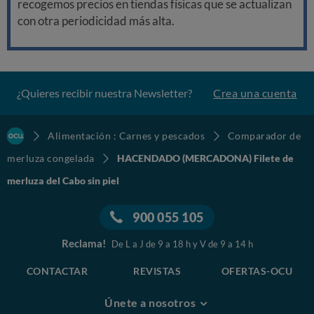
recogemos precios en tiendas físicas que se actualizan
con otra periodicidad más alta.
¿Quieres recibir nuestra Newsletter?
Crea una cuenta
Alimentación : Carnes y pescados
Comparador de
merluza congelada
HACENDADO (MERCADONA) Filete de
merluza del Cabo sin piel
900 055 105
Reclama!
De L a J de 9 a 18 h y V de 9 a 14 h
CONTACTAR
REVISTAS
OFERTAS-OCU
Únete a nosotros