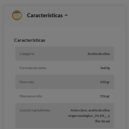
Características
Caracterí­sticas
Categoria
Aceite de oliva
Formato de venta
3x65g
Peso neto
195 gr
Peso escurrido
156 gr
Lista de ingredientes
Atún claro, aceite de oliva
virgen exológico _24,6%__ y
flor de sal