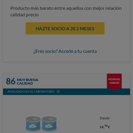
Producto más barato entre aquellos con mejor relación
calidad precio
HAZTE SOCIO A 2€ 2 MESES
¿Eres socio? Accede a tu cuenta
86
MUY BUENA
MEJOR DEL
CALIDAD
ANÁLISIS
ANALIZADO EN EL LABORATORIO
Desde
94
14,
€