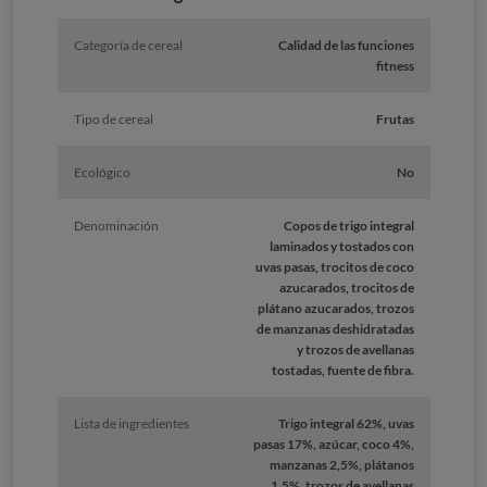
Categoría de cereal
Calidad de las funciones
fitness
Tipo de cereal
Frutas
Ecológico
No
Denominación
Copos de trigo integral
laminados y tostados con
uvas pasas, trocitos de coco
azucarados, trocitos de
plátano azucarados, trozos
de manzanas deshidratadas
y trozos de avellanas
tostadas, fuente de fibra.
Lista de ingredientes
Trigo integral 62%, uvas
pasas 17%, azúcar, coco 4%,
manzanas 2,5%, plátanos
1,5%, trozos de avellanas