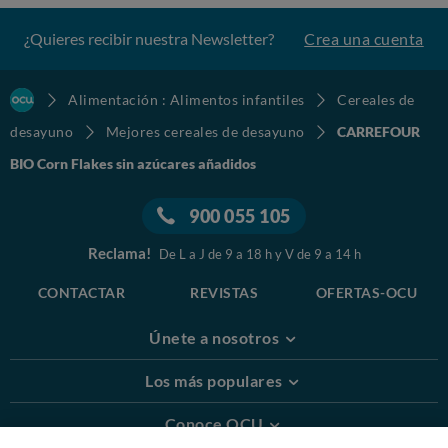
¿Quieres recibir nuestra Newsletter?
Crea una cuenta
Alimentación : Alimentos infantiles
Cereales de
desayuno
Mejores cereales de desayuno
CARREFOUR
BIO Corn Flakes sin azúcares añadidos
900 055 105
Reclama!
De L a J de 9 a 18 h y V de 9 a 14 h
CONTACTAR
REVISTAS
OFERTAS-OCU
Únete a nosotros
Los más populares
Conoce OCU