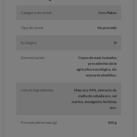
Categoría de cereal
Corn flakes
Tipo de cereal
No procede
Ecológico
Sí
Denominación
Copos de maíz tostados
procedentes de la
agricultura ecológica, sin
azúcares añadidos.
Lista de ingredientes
Maíz eco 94%, extracto de
malta de cebada eco, sal
marina, emulgente: lecitinas
eco.
Formato del envase (g)
500 g