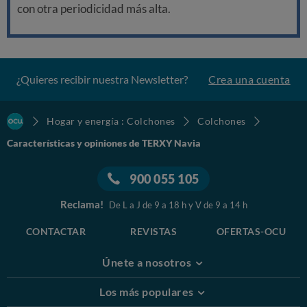
con otra periodicidad más alta.
¿Quieres recibir nuestra Newsletter?
Crea una cuenta
Hogar y energía : Colchones
Colchones
Características y opiniones de TERXY Navia
900 055 105
Reclama!
De L a J de 9 a 18 h y V de 9 a 14 h
CONTACTAR
REVISTAS
OFERTAS-OCU
Únete a nosotros
Los más populares