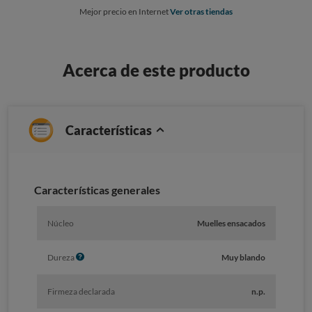
Mejor precio en Internet
Ver otras tiendas
Acerca de este producto
Características
Características generales
Núcleo
Muelles ensacados
I
Dureza
Muy blando
n
f
Firmeza declarada
n.p.
o