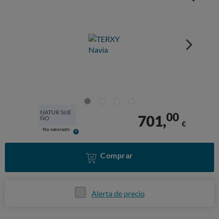
NATUR SUE
00
701,
ÑO
€
No valorado
Comprar
Alerta de precio