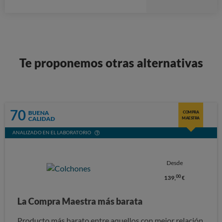
Te proponemos otras alternativas
70
BUENA
COMPRA
CALIDAD
MAESTRA
ANALIZADO EN EL LABORATORIO
Desde
00
139,
€
La Compra Maestra más barata
Producto más barato entre aquellos con mejor relación