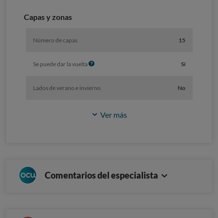
n
f
Capas y zonas
o
Número de capas
15
I
Se puede dar la vuelta
Sí
n
f
Lados de verano e invierno
No
o
Ver más
Comentarios del especialista