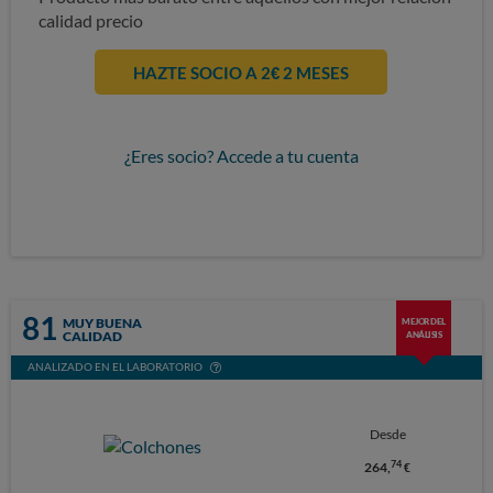
calidad precio
HAZTE SOCIO A 2€ 2 MESES
¿Eres socio? Accede a tu cuenta
81
MUY BUENA
MEJOR DEL
CALIDAD
ANÁLISIS
ANALIZADO EN EL LABORATORIO
Desde
74
264,
€