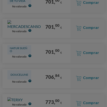
00
701,
DE TU VIDA
Comprar
€
No valorado
00
701,
Comprar
€
No valorado
NATUR SUEÑ
00
701,
O
Comprar
€
No valorado
DOUCELUNE
84
706,
Comprar
€
No valorado
00
773,
Comprar
€
No valorado