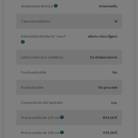
I
Aislamiento térmico
Intermedio
n
f
Capa viscoelástica
Sí
o
Intensidad del efecto "visco"
efecto visco ligero
I
n
f
Latex (natural or sintético)
En el laboratorio
o
Funda extraíble
No
Funda lavable
No procede
Composición del tapizado
n.p.
I
Precio medio de 135 cm
854,00 €
n
f
I
Precio medio de 150 cm
935,00 €
o