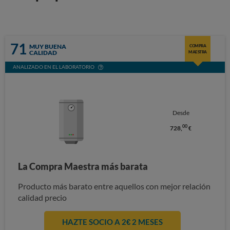
71
MUY BUENA
COMPRA
CALIDAD
MAESTRA
ANALIZADO EN EL LABORATORIO
Desde
00
728,
€
La Compra Maestra más barata
Producto más barato entre aquellos con mejor relación
calidad precio
HAZTE SOCIO A 2€ 2 MESES