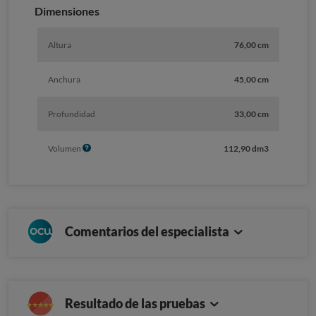
f
Dimensiones
o
Altura
76,00 cm
Anchura
45,00 cm
Profundidad
33,00 cm
I
Volumen
112,90 dm3
n
f
o
Comentarios del especialista
Resultado de las pruebas