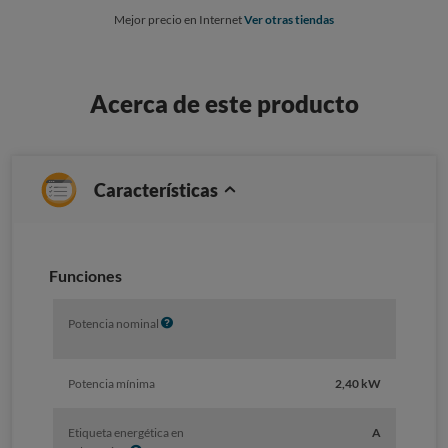
Mejor precio en Internet
Ver otras tiendas
Acerca de este producto
Características
Funciones
I
Potencia nominal
n
f
o
Potencia mínima
2,40 kW
Etiqueta energética en
A