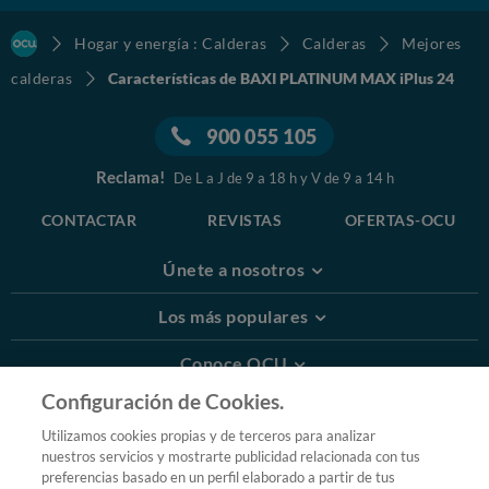
Hogar y energía : Calderas
Calderas
Mejores
calderas
Características de BAXI PLATINUM MAX iPlus 24
900 055 105
Reclama!
De L a J de 9 a 18 h y V de 9 a 14 h
CONTACTAR
REVISTAS
OFERTAS-OCU
Únete a nosotros
Los más populares
Conoce OCU
Configuración de Cookies.
Más Información
Utilizamos cookies propias y de terceros para analizar
nuestros servicios y mostrarte publicidad relacionada con tus
© 2026 OCU
preferencias basado en un perfil elaborado a partir de tus
Condiciones generales de contratación de OCU