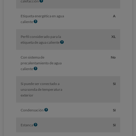
I
calefacción
n
f
Etiqueta energética en agua
A
o
I
caliente
n
f
Perfil considerado para la
XL
o
I
etiqueta de agua caliente
n
f
Con sistema de
No
o
precalentamiento de agua
I
caliente
n
f
Si puede ser conectado a
Sí
o
una sonda de temperatura
exterior
I
Condensación
Sí
n
f
I
Estanca
Sí
o
n