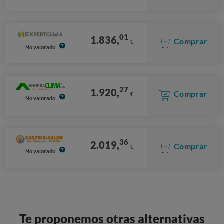
01
1.836,
Comprar
€
No valorado
27
1.920,
Comprar
€
No valorado
36
2.019,
Comprar
€
No valorado
Te proponemos otras alternativas