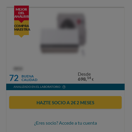
MEJOR
DEL
ANÁLISIS
COMPRA
MAESTRA
OCU
Desde
72
BUENA
14
698,
CALIDAD
€
ANALIZADO EN EL LABORATORIO
HAZTE SOCIO A 2€ 2 MESES
¿Eres socio? Accede a tu cuenta