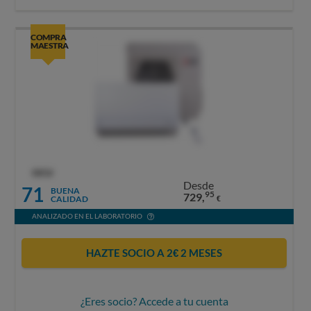
COMPRA
MAESTRA
OCU
Desde
71
BUENA
95
729,
CALIDAD
€
ANALIZADO EN EL LABORATORIO
HAZTE SOCIO A 2€ 2 MESES
¿Eres socio? Accede a tu cuenta