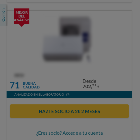
MEJOR
DEL
ANÁLISIS
OCU
Desde
71
BUENA
51
702,
CALIDAD
€
ANALIZADO EN EL LABORATORIO
HAZTE SOCIO A 2€ 2 MESES
¿Eres socio? Accede a tu cuenta