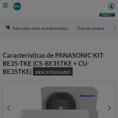
Skip
to
main
Guio
content
Todo sobre aires acondicionados
Guía de compra
Co
Características de PANASONIC KIT-
BE35-TKE (CS-BE35TKE + CU-
BE35TKE)
DESCATALOGADO