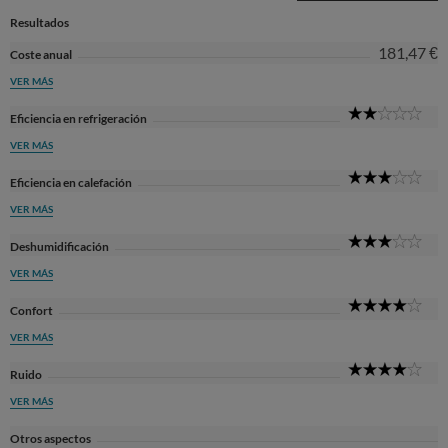
Resultados
181,47 €
Coste anual
VER MÁS
2
Eficiencia en refrigeración
Sta
VER MÁS
3
Eficiencia en calefación
Sta
VER MÁS
3
Deshumidificación
Sta
VER MÁS
4
Confort
Sta
VER MÁS
4
Ruido
Sta
VER MÁS
Otros aspectos