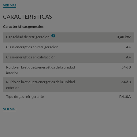
VER MÁS
CARACTERÍSTICAS
Características generales
Info
Capacidad de refrigeración
3,40 kW
Clase energética en refrigeración
A+
Clase energética en calefacción
A+
Ruido en la etiqueta energética de la unidad
54 dB
interior
Ruido en la etiqueta energética de la unidad
64 dB
exterior
Tipo de gas refrigerante
R410A
VER MÁS