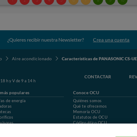
¿Quieres recibir nuestra Newsletter?
Crea una cuenta
o
Aire acondicionado
Características de PANASONIC CS-
CONTACTAR
REV
 18 h y V de 9 a 14 h
 más populares
Conoce OCU
fas de energía
Quiénes somos
adoras
Qué te ofrecemos
otecas
Memoria OCU
oríficos
Estatutos de OCU
visores
Código ético OCU
chones
Preguntas frecuentes