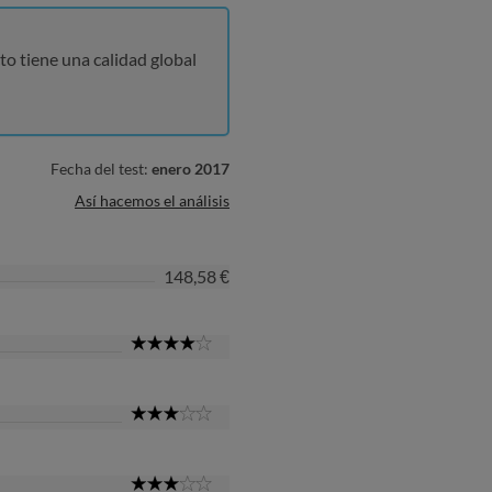
to tiene una calidad global
Fecha del test:
enero 2017
Así hacemos el análisis
148,58 €
4
Star
3
Star
3