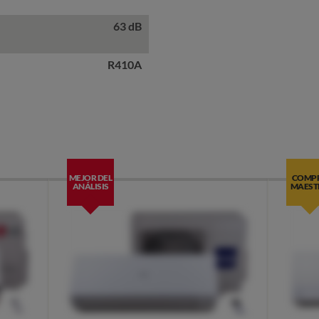
63 dB
R410A
MEJOR DEL
COMP
ANÁLISIS
MAEST