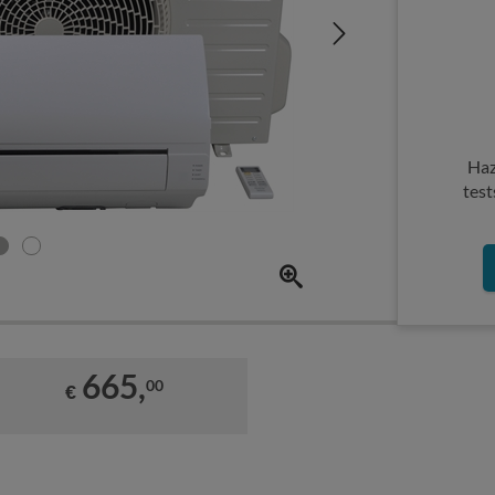
Haz
test
665,
00
€