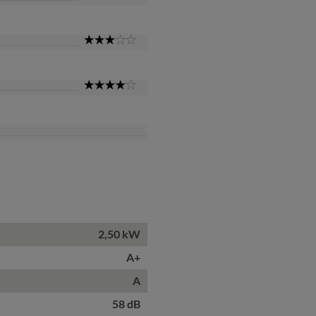
Star
3
Star
4
Star
2,50 kW
A+
A
58 dB