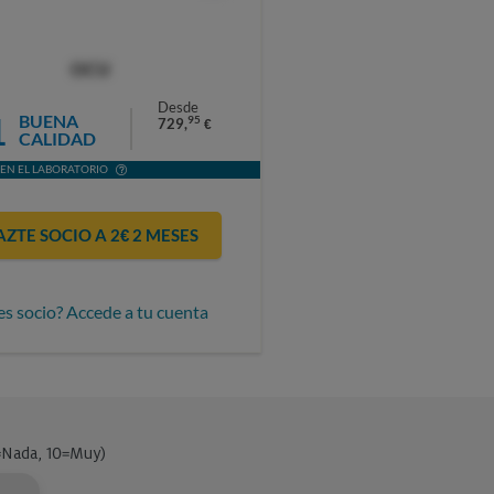
OCU
Desde
1
BUENA
95
729,
€
CALIDAD
EN EL LABORATORIO
AZTE SOCIO A 2€ 2 MESES
es socio? Accede a tu cuenta