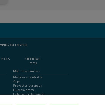
UE9PKE/CU-UE9PKE
ISTAS
OFERTAS-
OCU
Más Información
Modelos y contratos
Apps
Proyectos europeos
Nuestra oferta
Colegios profesionales
Mapa del sitio