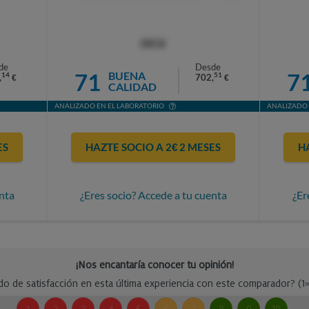
OCU
de
Desde
71
7
BUENA
14
51
,
702,
€
€
CALIDAD
ANALIZADO EN EL LABORATORIO
ANALIZADO 
ES
HAZTE SOCIO A 2€ 2 MESES
H
nta
¿Eres socio? Accede a tu cuenta
¿Er