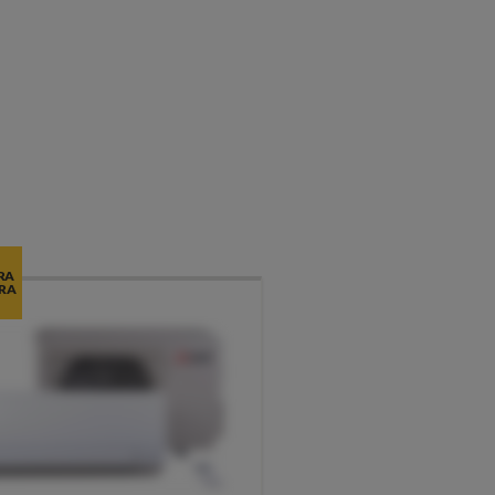
RA
RA