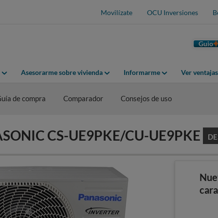
Movilízate
OCU Inversiones
B
Guio
Asesorarme sobre vivienda
Informarme
Ver ventaja
uía de compra
Comparador
Consejos de uso
ANASONIC CS-UE9PKE/CU-UE9PKE
DE
Nue
cara