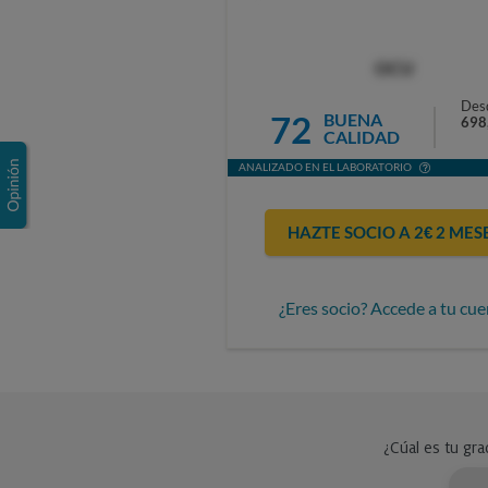
OCU
Des
72
BUENA
698
CALIDAD
ANALIZADO EN EL LABORATORIO
HAZTE SOCIO A 2€ 2 MES
¿Eres socio? Accede a tu cue