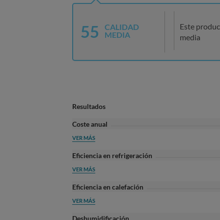
55
Este produc
CALIDAD
MEDIA
media
Resultados
Coste anual
VER MÁS
Eficiencia en refrigeración
VER MÁS
Eficiencia en calefación
VER MÁS
Deshumidificación