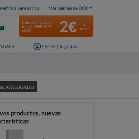
eneficios para socios
Más páginas de OCU
2€
Compara y elige
2
mejor: ÚNETE A
meses
OCU
s OCU
ENTRA
|
Regístrate
SCATALOGADO
vos productos, nuevas
cterísticas