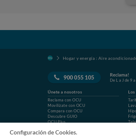
Hogar y energía : Aire acondicionad
Reclama!
900 055 105
De L a J de 9 a
Únete a nosotros
Los
Reclama con OCU
Tari
Movilízate con OCU
Lav
Compara con OCU
Hip
Descubre GUIO
Frig
OCU Plus
Tele
Trabajar en OCU
Col
Configuración de Cookies.