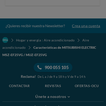
¿Quieres recibir nuestra Newsletter?
Crea una cuenta
Hogar y energía : Aire acondicionado
Aire
acondicionado
Características de MITSUBISHI ELECTRIC
MSZ-EF25VG / MUZ-EF25VG
900 055 105
Reclama!
De L a J de 9 a 18 h y V de 9 a 14 h
CONTACTAR
REVISTAS
OFERTAS-OCU
Únete a nosotros