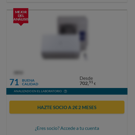
MEJOR
DEL
ANÁLISIS
OCU
Desde
71
BUENA
51
702,
CALIDAD
€
ANALIZADO EN EL LABORATORIO
HAZTE SOCIO A 2€ 2 MESES
¿Eres socio? Accede a tu cuenta