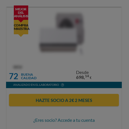
MEJOR
DEL
ANÁLISIS
COMPRA
MAESTRA
OCU
Desde
72
BUENA
14
698,
CALIDAD
€
ANALIZADO EN EL LABORATORIO
HAZTE SOCIO A 2€ 2 MESES
¿Eres socio? Accede a tu cuenta