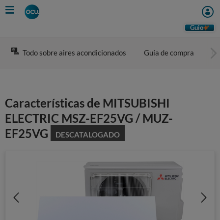
Skip
to
main
Guio
content
Todo sobre aires acondicionados
Guía de compra
Co
Características de MITSUBISHI
ELECTRIC MSZ-EF25VG / MUZ-
EF25VG
DESCATALOGADO