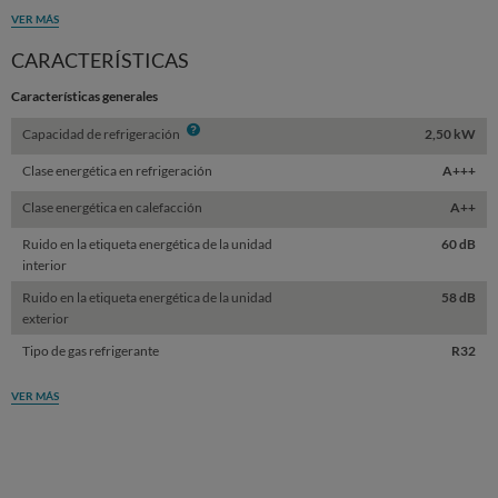
VER MÁS
CARACTERÍSTICAS
Características generales
Info
Capacidad de refrigeración
2,50 kW
Clase energética en refrigeración
A+++
Clase energética en calefacción
A++
Ruido en la etiqueta energética de la unidad
60 dB
interior
Ruido en la etiqueta energética de la unidad
58 dB
exterior
Tipo de gas refrigerante
R32
VER MÁS