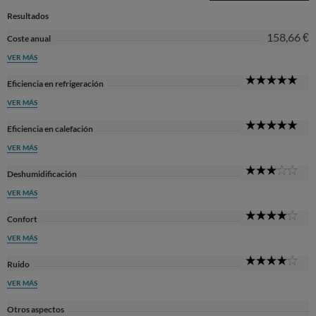
Resultados
158,66 €
Coste anual
VER MÁS
5
Eficiencia en refrigeración
Sta
VER MÁS
5
Eficiencia en calefación
Sta
VER MÁS
3
Deshumidificación
Sta
VER MÁS
4
Confort
Sta
VER MÁS
4
Ruido
Sta
VER MÁS
Otros aspectos