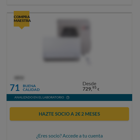
COMPRA
MAESTRA
OCU
Desde
71
BUENA
95
729,
CALIDAD
€
ANALIZADO EN EL LABORATORIO
HAZTE SOCIO A 2€ 2 MESES
¿Eres socio? Accede a tu cuenta